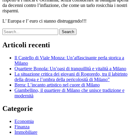
da decenni contro l’inflazione, che come un tarlo rosicchia i nostri
risparmi.
L’ Europa e l’ euro ci stanno distruggendo!!!
Search
Articoli recenti
Il Castello di Viale Monza: Un’affascinante perla storica a
Milano
Quartiere Bonola: Un’oasi di tranquillità e vitalità a Milano
La situazione critica dei giovani di Rogoredo, tra il labirinto
della droga e l’ombra della pericolosità di Milano”
Brera: L’incanto artistico nel cuore di Milano
Giambellino, il quartiere di Milano che unisce tradizione e
modernità
Categorie
Economia
Finanza
Immobiliare