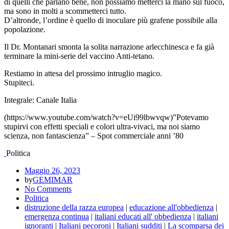
di quelli che parlano bene, non possiamo metterci la mano sul fuoco,
ma sono in molti a scommetterci tutto.
D’altronde, l’ordine è quello di inoculare più grafene possibile alla
popolazione.
Il Dr. Montanari smonta la solita narrazione arlecchinesca e fa già
terminare la mini-serie del vaccino Anti-tetano.
Restiamo in attesa del prossimo intruglio magico.
Stupiteci.
Integrale: Canale Italia
(https://www.youtube.com/watch?v=eUi99lbwvqw)”Potevamo
stupirvi con effetti speciali e colori ultra-vivaci, ma noi siamo
scienza, non fantascienza” – Spot commerciale anni ’80
Politica
Maggio 26, 2023
by
GEMIMAR
No Comments
Politica
distruzione della razza europea
|
educazione all'obbedienza
|
emergenza continua
|
italiani educati all' obbedienza
|
italiani
ignoranti
|
Italiani pecoroni
|
Italiani sudditi
|
La scomparsa dei