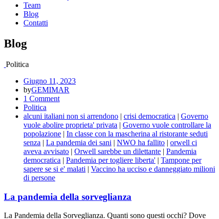
Team
Blog
Contatti
Blog
Politica
Giugno 11, 2023
by
GEMIMAR
1 Comment
Politica
alcuni italiani non si arrendono
|
crisi democratica
|
Governo
vuole abolire proprieta' privata
|
Governo vuole controllare la
popolazione
|
In classe con la mascherina al ristorante seduti
senza
|
La pandemia dei sani
|
NWO ha fallito
|
orwell ci
aveva avvisato
|
Orwell sarebbe un dilettante
|
Pandemia
democratica
|
Pandemia per togliere liberta'
|
Tampone per
sapere se si e' malati
|
Vaccino ha ucciso e danneggiato milioni
di persone
La pandemia della sorveglianza
La Pandemia della Sorveglianza. Quanti sono questi occhi? Dove