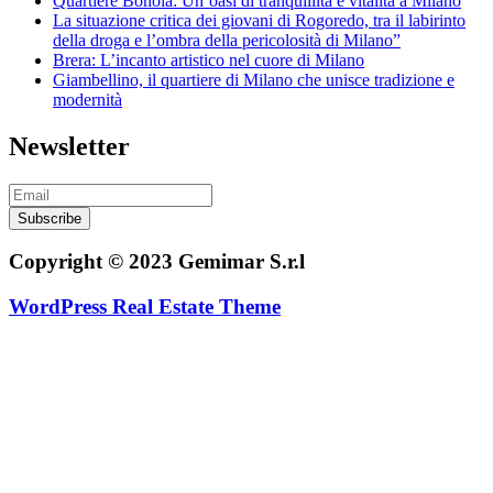
Quartiere Bonola: Un’oasi di tranquillità e vitalità a Milano
La situazione critica dei giovani di Rogoredo, tra il labirinto
della droga e l’ombra della pericolosità di Milano”
Brera: L’incanto artistico nel cuore di Milano
Giambellino, il quartiere di Milano che unisce tradizione e
modernità
Newsletter
Subscribe
Copyright © 2023 Gemimar S.r.l
WordPress Real Estate Theme