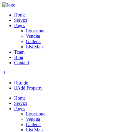
Skip
to
Home
content
Servizi
Pages
Locazione
Vendita
Galleria
List Map
Team
Blog
Contatti
Login
Add Property
Home
Servizi
Pages
Locazione
Vendita
Galleria
List Map