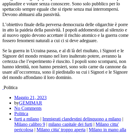
applaudire e votare senza conoscere. Sono solo pubblico per lo
spettacolo sempre eguale che si ripete senza mai interrompersi.
Devono abituarsi alla passività.
L’obiettivo finale della perversa democrazia delle oligarchie è porre
in atto la paideia della passività. I popoli addomesticati al silenzio e
al nuovo oppio devono accettare il rischio atomico e la guerra come
fossero fenomeni naturali a cui ci si deve adeguare.
Se la guerra in Ucraina passa, e al di là del risultato, i Signori e le
Signore del mondo restano nel loro inalterato potere, avranno la
certezza che l’esperimento è riuscito. I popoli sono scomparsi, non
hanno identità, non hanno pensieri, sono solo carne da cannone da
usare all’occorrenza, sono il piedistallo su cui i Signori e le Signore
del mondo affondano il loro dominio.
Politica
Maggio 21, 2023
by
GEMIMAR
No Comments
Politica
furti a milano
|
Immigrati clandestini delinquono a milano
|
Milano calibro 9
|
milano capitale dei furti
|
Milano citta'
pericolosa
|
Milano citta' troppo aperta
|
Milano in mano alla