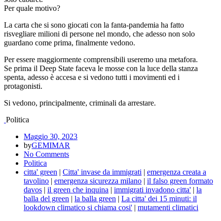
Per quale motivo?
La carta che si sono giocati con la fanta-pandemia ha fatto
risvegliare milioni di persone nel mondo, che adesso non solo
guardano come prima, finalmente vedono.
Per essere maggiormente comprensibili useremo una metafora.
Se prima il Deep State faceva le mosse con la luce della stanza
spenta, adesso è accesa e si vedono tutti i movimenti ed i
protagonisti.
Si vedono, principalmente, criminali da arrestare.
Politica
Maggio 30, 2023
by
GEMIMAR
No Comments
Politica
citta' green
|
Citta' invase da immigrati
|
emergenza creata a
tavolino
|
emergenza sicurezza milano
|
il falso green formato
davos
|
il green che inquina
|
immigrati invadono citta'
|
la
balla del green
|
la balla green
|
La citta' dei 15 minuti: il
lookdown climatico si chiama cosi'
|
mutamenti climatici