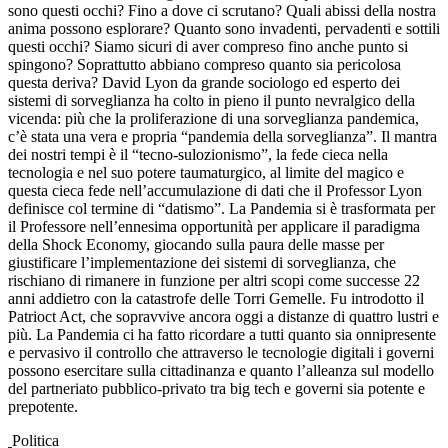
sono questi occhi? Fino a dove ci scrutano? Quali abissi della nostra
anima possono esplorare? Quanto sono invadenti, pervadenti e sottili
questi occhi? Siamo sicuri di aver compreso fino anche punto si
spingono? Soprattutto abbiano compreso quanto sia pericolosa
questa deriva? David Lyon da grande sociologo ed esperto dei
sistemi di sorveglianza ha colto in pieno il punto nevralgico della
vicenda: più che la proliferazione di una sorveglianza pandemica,
c’è stata una vera e propria “pandemia della sorveglianza”. Il mantra
dei nostri tempi è il “tecno-sulozionismo”, la fede cieca nella
tecnologia e nel suo potere taumaturgico, al limite del magico e
questa cieca fede nell’accumulazione di dati che il Professor Lyon
definisce col termine di “datismo”. La Pandemia si è trasformata per
il Professore nell’ennesima opportunità per applicare il paradigma
della Shock Economy, giocando sulla paura delle masse per
giustificare l’implementazione dei sistemi di sorveglianza, che
rischiano di rimanere in funzione per altri scopi come successe 22
anni addietro con la catastrofe delle Torri Gemelle. Fu introdotto il
Patrioct Act, che sopravvive ancora oggi a distanze di quattro lustri e
più. La Pandemia ci ha fatto ricordare a tutti quanto sia onnipresente
e pervasivo il controllo che attraverso le tecnologie digitali i governi
possono esercitare sulla cittadinanza e quanto l’alleanza sul modello
del partneriato pubblico-privato tra big tech e governi sia potente e
prepotente.
Politica