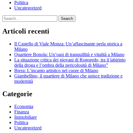
Politica
Uncategorized
Search
Articoli recenti
Il Castello di Viale Monza: Un’affascinante perla storica a
Milano
Quartiere Bonola: Un’oasi di tranquillità e vitalità a Milano
La situazione critica dei giovani di Rogoredo, tra il labirinto
della droga e l’ombra della pericolosità di Milano”
Brera: L’incanto artistico nel cuore di Milano
Giambellino, il quartiere di Milano che unisce tradizione e
modernità
Categorie
Economia
Finanza
Immobiliare
Politica
Uncategorized