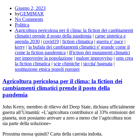
Giugno 2, 2023
by
GEMIMAR
No Comments
Politica
Agricoltura pericolosa per il clima: la fiction dei cambiamenti
climatici prende il posto della pandemia
|
carne sintetica e
agenda 2030
|
covid19
|
fiction climatica
|
guerra e' pace
|
kerry
|
la bufala dei cambiamenti climatici e' grande come il
come la fiction pandemica
|
lFiction dei mutamenti climatici
per impoverire la popolazione
|
malore improvviso
|
oms crea
la fiction climatica
|
scie chimiche
|
siccita' bagnata
|
sostituzione etnica popoli europei
Agricoltura pericolosa per il clima: la fiction dei
cambiamenti climatici prende il posto della
pandemia
John Kerry, membro di rilievo del Deep State, dichiara ufficialmente
guerra all’Umanità: «L’agricoltura contribuisce al 33% emissioni del
pianeta, non possiamo arrivare a zero a meno che l’agricoltura non
sia parte della soluzione»
Prossima mossa quindi? Carta della carestia indotta.