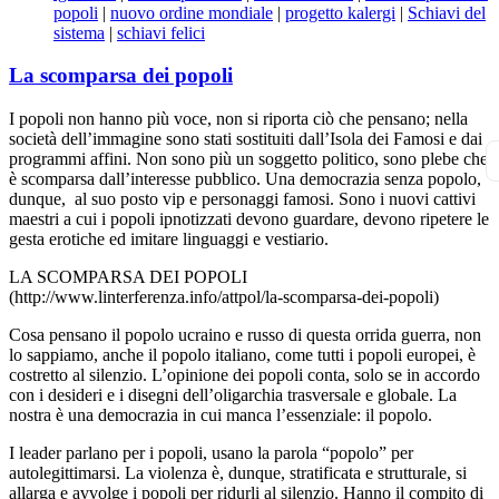
popoli
|
nuovo ordine mondiale
|
progetto kalergi
|
Schiavi del
sistema
|
schiavi felici
La scomparsa dei popoli
I popoli non hanno più voce, non si riporta ciò che pensano; nella
società dell’immagine sono stati sostituiti dall’Isola dei Famosi e dai
programmi affini. Non sono più un soggetto politico, sono plebe che
è scomparsa dall’interesse pubblico. Una democrazia senza popolo,
dunque, al suo posto vip e personaggi famosi. Sono i nuovi cattivi
maestri a cui i popoli ipnotizzati devono guardare, devono ripetere le
gesta erotiche ed imitare linguaggi e vestiario.
LA SCOMPARSA DEI POPOLI
(http://www.linterferenza.info/attpol/la-scomparsa-dei-popoli)
Cosa pensano il popolo ucraino e russo di questa orrida guerra, non
lo sappiamo, anche il popolo italiano, come tutti i popoli europei, è
costretto al silenzio. L’opinione dei popoli conta, solo se in accordo
con i desideri e i disegni dell’oligarchia trasversale e globale. La
nostra è una democrazia in cui manca l’essenziale: il popolo.
I leader parlano per i popoli, usano la parola “popolo” per
autolegittimarsi. La violenza è, dunque, stratificata e strutturale, si
allarga e avvolge i popoli per ridurli al silenzio. Hanno il compito di