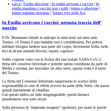
cacca
|
Emilia alluvione
|
In emilia arrivano i vaccini
|
In
emilia mandano i vaccini non i soldi
|
tetano e alluvione
|
tetano malattia rarissima
|
Tetano vive nelle feci
In Emilia arrivano i vaccini: nessuna traccia dell’
esercito
Il Dr. Montanari chiude in anticipo la mini-serie sul siero anti-
Tetano: «il Tetano è una malattia rara e curabilissima. Per potersi
infettare bisogna mettere una parte del corpo, lievemente ferita, nelle
feci di alcuni animali (bovini, equini, caprini)»
Solito copione visto con la fiction del mai isolato SARS-CoV-2:
firma del consenso informato e potente spinta coordinata da parte di
Media e virostar, per inoculare un altro siero, questa volta è il turno
del Tetano.
La firma del Consenso Informato rappresenta lo scarico della
responsabilità in caso di effetti avversi da parte dello Stato, che passa
quindi interamente al cittadino.
Già questo indica un fatto inoppugnabile: questi farmaci
quantomeno non sono sicuri.
Sulla presenza di “materiale esogeno” (grafene), per usare le parole