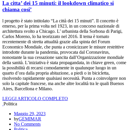
La citta’ dei 15 minuti: il lookdown climatico si
chiama cosi’
l progetto è stato intitolato “La città dei 15 minuti”. Il concetto è
emerso, per la prima volta nel 1923, in un concorso nazionale di
architettura svolto a Chicago. L’ urbanista della Sorbona di Parigi,
Carlos Moreno, lo ha teorizzato nel 2016. Il tema è tornato
recentemente di stretta attualità grazie alla spinta del Forum
Economico Mondiale, che punta a cronicizzare le misure restrittive
introdotte durante la pandemia, provocata dal Coronavirus,
nonostante la sua cessazione sancita dall’Organizzazione mondiale
della sanità. L’iniziativa è stata propagandata, in chiave green, come
la possibilità di recarsi comodamente in qualunque luogo in un
quarto d’ora dalla propria abitazione, a piedi o in bicicletta,
risolvendo rapidamente qualsiasi necessità. Punta a coinvolgere non
solo la capitale francese, ma anche altre località tra le quali Buenos
Aires, Barcellona e Milano.
LEGGI ARTICOLO COMPLETO
Politica
Maggio 29, 2023
by
GEMIMAR
No Comments
Politica