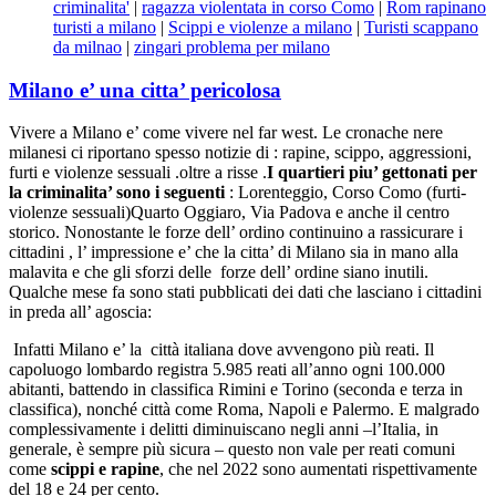
criminalita'
|
ragazza violentata in corso Como
|
Rom rapinano
turisti a milano
|
Scippi e violenze a milano
|
Turisti scappano
da milnao
|
zingari problema per milano
Milano e’ una citta’ pericolosa
Vivere a Milano e’ come vivere nel far west. Le cronache nere
milanesi ci riportano spesso notizie di : rapine, scippo, aggressioni,
furti e violenze sessuali .oltre a risse .
I quartieri piu’ gettonati per
la criminalita’ sono i seguenti
: Lorenteggio, Corso Como (furti-
violenze sessuali)Quarto Oggiaro, Via Padova e anche il centro
storico. Nonostante le forze dell’ ordino continuino a rassicurare i
cittadini , l’ impressione e’ che la citta’ di Milano sia in mano alla
malavita e che gli sforzi delle forze dell’ ordine siano inutili.
Qualche mese fa sono stati pubblicati dei dati che lasciano i cittadini
in preda all’ agoscia:
Infatti Milano e’ la città italiana dove avvengono più reati. Il
capoluogo lombardo registra 5.985 reati all’anno ogni 100.000
abitanti, battendo in classifica Rimini e Torino (seconda e terza in
classifica), nonché città come Roma, Napoli e Palermo. E malgrado
complessivamente i delitti diminuiscano negli anni –l’Italia, in
generale, è sempre più sicura – questo non vale per reati comuni
come
scippi e rapine
, che nel 2022 sono aumentati rispettivamente
del 18 e 24 per cento.