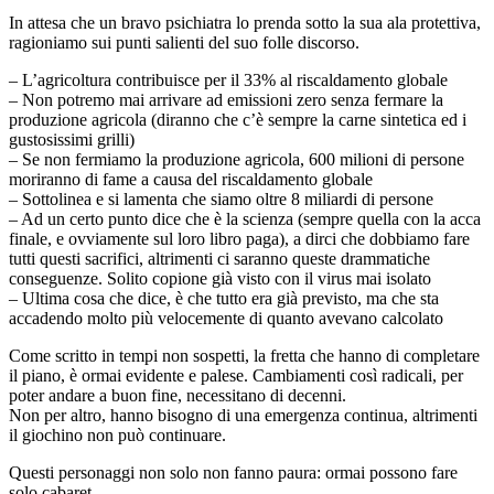
In attesa che un bravo psichiatra lo prenda sotto la sua ala protettiva,
ragioniamo sui punti salienti del suo folle discorso.
– L’agricoltura contribuisce per il 33% al riscaldamento globale
– Non potremo mai arrivare ad emissioni zero senza fermare la
produzione agricola (diranno che c’è sempre la carne sintetica ed i
gustosissimi grilli)
– Se non fermiamo la produzione agricola, 600 milioni di persone
moriranno di fame a causa del riscaldamento globale
– Sottolinea e si lamenta che siamo oltre 8 miliardi di persone
– Ad un certo punto dice che è la scienza (sempre quella con la acca
finale, e ovviamente sul loro libro paga), a dirci che dobbiamo fare
tutti questi sacrifici, altrimenti ci saranno queste drammatiche
conseguenze. Solito copione già visto con il virus mai isolato
– Ultima cosa che dice, è che tutto era già previsto, ma che sta
accadendo molto più velocemente di quanto avevano calcolato
Come scritto in tempi non sospetti, la fretta che hanno di completare
il piano, è ormai evidente e palese. Cambiamenti così radicali, per
poter andare a buon fine, necessitano di decenni.
Non per altro, hanno bisogno di una emergenza continua, altrimenti
il giochino non può continuare.
Questi personaggi non solo non fanno paura: ormai possono fare
solo cabaret.