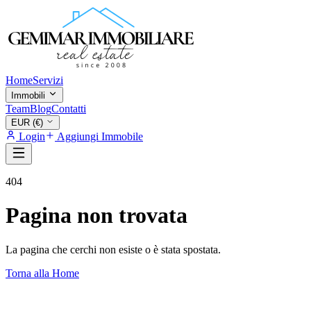
Home
Servizi
Immobili
Team
Blog
Contatti
EUR (€)
Login
Aggiungi Immobile
404
Pagina non trovata
La pagina che cerchi non esiste o è stata spostata.
Torna alla Home