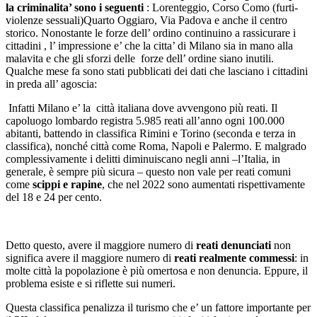
la criminalita’ sono i seguenti
: Lorenteggio, Corso Como (furti-
violenze sessuali)Quarto Oggiaro, Via Padova e anche il centro
storico. Nonostante le forze dell’ ordino continuino a rassicurare i
cittadini , l’ impressione e’ che la citta’ di Milano sia in mano alla
malavita e che gli sforzi delle forze dell’ ordine siano inutili.
Qualche mese fa sono stati pubblicati dei dati che lasciano i cittadini
in preda all’ agoscia:
Infatti Milano e’ la città italiana dove avvengono più reati. Il
capoluogo lombardo registra 5.985 reati all’anno ogni 100.000
abitanti, battendo in classifica Rimini e Torino (seconda e terza in
classifica), nonché città come Roma, Napoli e Palermo. E malgrado
complessivamente i delitti diminuiscano negli anni –l’Italia, in
generale, è sempre più sicura – questo non vale per reati comuni
come
scippi e rapine
, che nel 2022 sono aumentati rispettivamente
del 18 e 24 per cento.
Detto questo, avere il maggiore numero di
reati denunciati
non
significa avere il maggiore numero di
reati realmente commessi
: in
molte città la popolazione è più omertosa e non denuncia. Eppure, il
problema esiste e si riflette sui numeri.
Questa classifica penalizza il turismo che e’ un fattore importante per