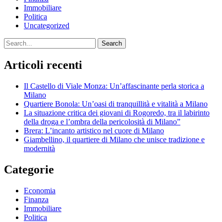
Immobiliare
Politica
Uncategorized
Search
Articoli recenti
Il Castello di Viale Monza: Un’affascinante perla storica a
Milano
Quartiere Bonola: Un’oasi di tranquillità e vitalità a Milano
La situazione critica dei giovani di Rogoredo, tra il labirinto
della droga e l’ombra della pericolosità di Milano”
Brera: L’incanto artistico nel cuore di Milano
Giambellino, il quartiere di Milano che unisce tradizione e
modernità
Categorie
Economia
Finanza
Immobiliare
Politica