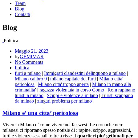
Team
Blog
Contatti
Blog
Politica
Maggio 21, 2023
by
GEMIMAR
No Comments
Politica
furti a milano
|
Immigrati clandestini delinquono a milano
|
Milano calibro 9
|
milano capitale dei furti
|
Milano citta'
pericolosa
|
Milano citta' troppo aperta
|
Milano in mano alla
criminalita'
|
ragazza violentata in corso Como
|
Rom rapinano
turisti a milano
|
Scippi e violenze a milano
|
Turisti scappano
da milnao
|
zingari problema per milano
Milano e’ una citta’ pericolosa
Vivere a Milano e’ come vivere nel far west. Le cronache nere
milanesi ci riportano spesso notizie di : rapine, scippo, aggressioni,
furti e violenze sessuali .oltre a risse .
I quartieri piu’ gettonati per