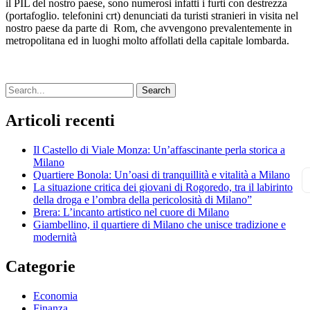
il PIL del nostro paese, sono numerosi infatti i furti con destrezza
(portafoglio. telefonini crt) denunciati da turisti stranieri in visita nel
nostro paese da parte di Rom, che avvengono prevalentemente in
metropolitana ed in luoghi molto affollati della capitale lombarda.
Search
Articoli recenti
Il Castello di Viale Monza: Un’affascinante perla storica a
Milano
Quartiere Bonola: Un’oasi di tranquillità e vitalità a Milano
La situazione critica dei giovani di Rogoredo, tra il labirinto
della droga e l’ombra della pericolosità di Milano”
Brera: L’incanto artistico nel cuore di Milano
Giambellino, il quartiere di Milano che unisce tradizione e
modernità
Categorie
Economia
Finanza