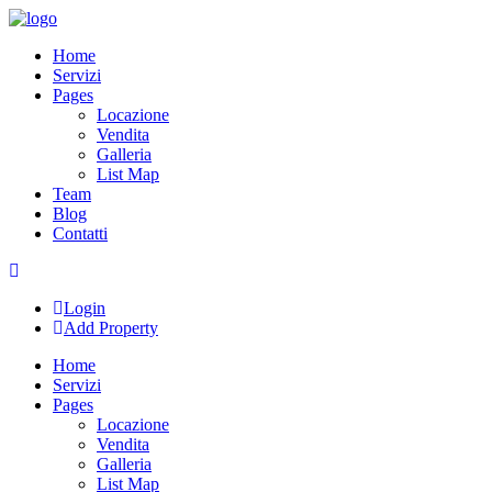
Skip
to
Home
content
Servizi
Pages
Locazione
Vendita
Galleria
List Map
Team
Blog
Contatti
Login
Add Property
Home
Servizi
Pages
Locazione
Vendita
Galleria
List Map