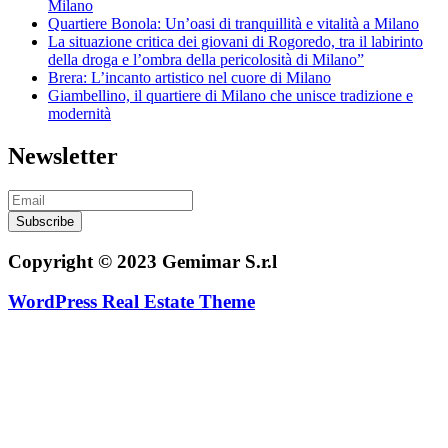
Milano
Quartiere Bonola: Un’oasi di tranquillità e vitalità a Milano
La situazione critica dei giovani di Rogoredo, tra il labirinto
della droga e l’ombra della pericolosità di Milano”
Brera: L’incanto artistico nel cuore di Milano
Giambellino, il quartiere di Milano che unisce tradizione e
modernità
Newsletter
Subscribe
Copyright © 2023 Gemimar S.r.l
WordPress Real Estate Theme