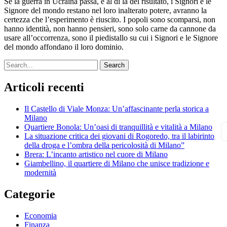
Se la guerra in Ucraina passa, e al di là del risultato, i Signori e le
Signore del mondo restano nel loro inalterato potere, avranno la
certezza che l’esperimento è riuscito. I popoli sono scomparsi, non
hanno identità, non hanno pensieri, sono solo carne da cannone da
usare all’occorrenza, sono il piedistallo su cui i Signori e le Signore
del mondo affondano il loro dominio.
Search
Articoli recenti
Il Castello di Viale Monza: Un’affascinante perla storica a
Milano
Quartiere Bonola: Un’oasi di tranquillità e vitalità a Milano
La situazione critica dei giovani di Rogoredo, tra il labirinto
della droga e l’ombra della pericolosità di Milano”
Brera: L’incanto artistico nel cuore di Milano
Giambellino, il quartiere di Milano che unisce tradizione e
modernità
Categorie
Economia
Finanza