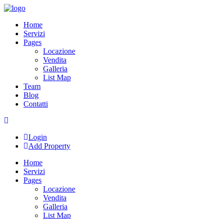
Skip
to
Home
content
Servizi
Pages
Locazione
Vendita
Galleria
List Map
Team
Blog
Contatti
Login
Add Property
Home
Servizi
Pages
Locazione
Vendita
Galleria
List Map