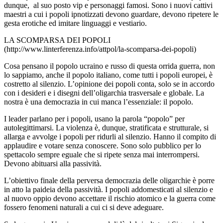
dunque, al suo posto vip e personaggi famosi. Sono i nuovi cattivi
maestri a cui i popoli ipnotizzati devono guardare, devono ripetere le
gesta erotiche ed imitare linguaggi e vestiario.
LA SCOMPARSA DEI POPOLI
(http://www.linterferenza.info/attpol/la-scomparsa-dei-popoli)
Cosa pensano il popolo ucraino e russo di questa orrida guerra, non
lo sappiamo, anche il popolo italiano, come tutti i popoli europei, è
costretto al silenzio. L’opinione dei popoli conta, solo se in accordo
con i desideri e i disegni dell’oligarchia trasversale e globale. La
nostra è una democrazia in cui manca l’essenziale: il popolo.
I leader parlano per i popoli, usano la parola “popolo” per
autolegittimarsi. La violenza è, dunque, stratificata e strutturale, si
allarga e avvolge i popoli per ridurli al silenzio. Hanno il compito di
applaudire e votare senza conoscere. Sono solo pubblico per lo
spettacolo sempre eguale che si ripete senza mai interrompersi.
Devono abituarsi alla passività.
L’obiettivo finale della perversa democrazia delle oligarchie è porre
in atto la paideia della passività. I popoli addomesticati al silenzio e
al nuovo oppio devono accettare il rischio atomico e la guerra come
fossero fenomeni naturali a cui ci si deve adeguare.