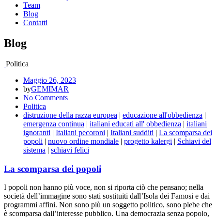
Team
Blog
Contatti
Blog
Politica
Maggio 26, 2023
by
GEMIMAR
No Comments
Politica
distruzione della razza europea
|
educazione all'obbedienza
|
emergenza continua
|
italiani educati all' obbedienza
|
italiani
ignoranti
|
Italiani pecoroni
|
Italiani sudditi
|
La scomparsa dei
popoli
|
nuovo ordine mondiale
|
progetto kalergi
|
Schiavi del
sistema
|
schiavi felici
La scomparsa dei popoli
I popoli non hanno più voce, non si riporta ciò che pensano; nella
società dell’immagine sono stati sostituiti dall’Isola dei Famosi e dai
programmi affini. Non sono più un soggetto politico, sono plebe che
è scomparsa dall’interesse pubblico. Una democrazia senza popolo,