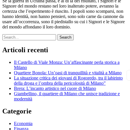
Se la guerra in Ucraina passa, e al di là del risultato, i Signori e le
Signore del mondo restano nel loro inalterato potere, avranno la
certezza che l’esperimento è riuscito. I popoli sono scomparsi, non
hanno identità, non hanno pensieri, sono solo carne da cannone da
usare all’occorrenza, sono il piedistallo su cui i Signori e le Signore
del mondo affondano il loro dominio.
Search
Articoli recenti
Il Castello di Viale Monza: Un’affascinante perla storica a
Milano
Quartiere Bonola: Un’oasi di tranquillità e vitalità a Milano
La situazione critica dei giovani di Rogoredo, tra il labirinto
della droga e l’ombra della pericolosità di Milano”
Brera: L’incanto artistico nel cuore di Milano
Giambellino, il quartiere di Milano che unisce tradizione e
modernità
Categorie
Economia
Finanza