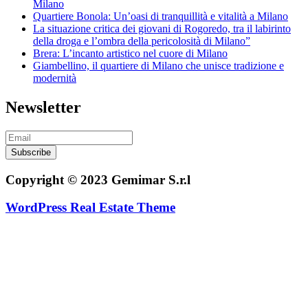
Milano
Quartiere Bonola: Un’oasi di tranquillità e vitalità a Milano
La situazione critica dei giovani di Rogoredo, tra il labirinto
della droga e l’ombra della pericolosità di Milano”
Brera: L’incanto artistico nel cuore di Milano
Giambellino, il quartiere di Milano che unisce tradizione e
modernità
Newsletter
Subscribe
Copyright © 2023 Gemimar S.r.l
WordPress Real Estate Theme