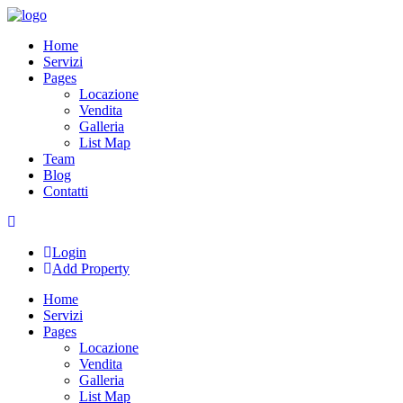
Skip
to
Home
content
Servizi
Pages
Locazione
Vendita
Galleria
List Map
Team
Blog
Contatti
Login
Add Property
Home
Servizi
Pages
Locazione
Vendita
Galleria
List Map