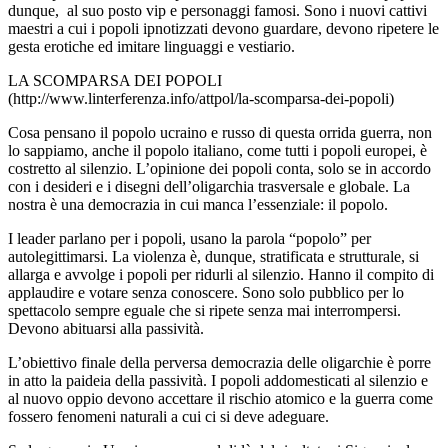
dunque, al suo posto vip e personaggi famosi. Sono i nuovi cattivi
maestri a cui i popoli ipnotizzati devono guardare, devono ripetere le
gesta erotiche ed imitare linguaggi e vestiario.
LA SCOMPARSA DEI POPOLI
(http://www.linterferenza.info/attpol/la-scomparsa-dei-popoli)
Cosa pensano il popolo ucraino e russo di questa orrida guerra, non
lo sappiamo, anche il popolo italiano, come tutti i popoli europei, è
costretto al silenzio. L’opinione dei popoli conta, solo se in accordo
con i desideri e i disegni dell’oligarchia trasversale e globale. La
nostra è una democrazia in cui manca l’essenziale: il popolo.
I leader parlano per i popoli, usano la parola “popolo” per
autolegittimarsi. La violenza è, dunque, stratificata e strutturale, si
allarga e avvolge i popoli per ridurli al silenzio. Hanno il compito di
applaudire e votare senza conoscere. Sono solo pubblico per lo
spettacolo sempre eguale che si ripete senza mai interrompersi.
Devono abituarsi alla passività.
L’obiettivo finale della perversa democrazia delle oligarchie è porre
in atto la paideia della passività. I popoli addomesticati al silenzio e
al nuovo oppio devono accettare il rischio atomico e la guerra come
fossero fenomeni naturali a cui ci si deve adeguare.