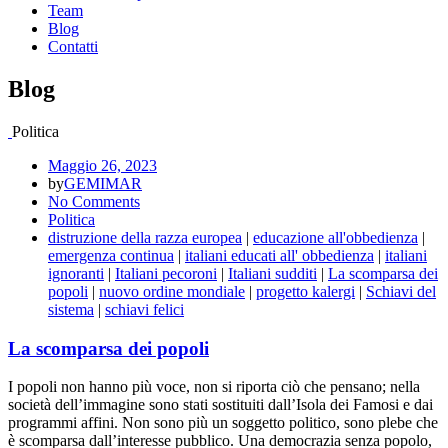
Team
Blog
Contatti
Blog
Politica
Maggio 26, 2023
by
GEMIMAR
No Comments
Politica
distruzione della razza europea
|
educazione all'obbedienza
|
emergenza continua
|
italiani educati all' obbedienza
|
italiani
ignoranti
|
Italiani pecoroni
|
Italiani sudditi
|
La scomparsa dei
popoli
|
nuovo ordine mondiale
|
progetto kalergi
|
Schiavi del
sistema
|
schiavi felici
La scomparsa dei popoli
I popoli non hanno più voce, non si riporta ciò che pensano; nella
società dell’immagine sono stati sostituiti dall’Isola dei Famosi e dai
programmi affini. Non sono più un soggetto politico, sono plebe che
è scomparsa dall’interesse pubblico. Una democrazia senza popolo,