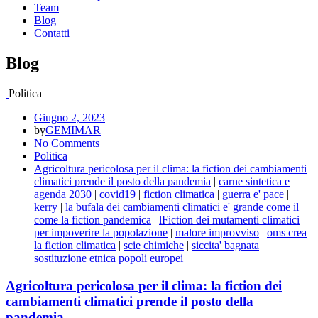
Team
Blog
Contatti
Blog
Politica
Giugno 2, 2023
by
GEMIMAR
No Comments
Politica
Agricoltura pericolosa per il clima: la fiction dei cambiamenti
climatici prende il posto della pandemia
|
carne sintetica e
agenda 2030
|
covid19
|
fiction climatica
|
guerra e' pace
|
kerry
|
la bufala dei cambiamenti climatici e' grande come il
come la fiction pandemica
|
lFiction dei mutamenti climatici
per impoverire la popolazione
|
malore improvviso
|
oms crea
la fiction climatica
|
scie chimiche
|
siccita' bagnata
|
sostituzione etnica popoli europei
Agricoltura pericolosa per il clima: la fiction dei
cambiamenti climatici prende il posto della
pandemia