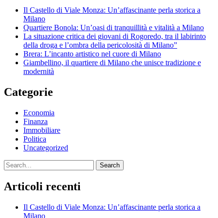
Il Castello di Viale Monza: Un’affascinante perla storica a
Milano
Quartiere Bonola: Un’oasi di tranquillità e vitalità a Milano
La situazione critica dei giovani di Rogoredo, tra il labirinto
della droga e l’ombra della pericolosità di Milano”
Brera: L’incanto artistico nel cuore di Milano
Giambellino, il quartiere di Milano che unisce tradizione e
modernità
Categorie
Economia
Finanza
Immobiliare
Politica
Uncategorized
Search
Articoli recenti
Il Castello di Viale Monza: Un’affascinante perla storica a
Milano