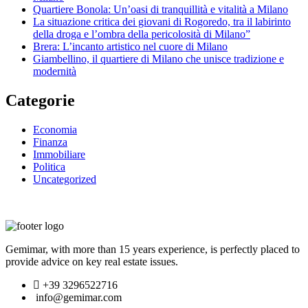
Quartiere Bonola: Un’oasi di tranquillità e vitalità a Milano
La situazione critica dei giovani di Rogoredo, tra il labirinto
della droga e l’ombra della pericolosità di Milano”
Brera: L’incanto artistico nel cuore di Milano
Giambellino, il quartiere di Milano che unisce tradizione e
modernità
Categorie
Economia
Finanza
Immobiliare
Politica
Uncategorized
Gemimar, with more than 15 years experience, is perfectly placed to
provide advice on key real estate issues.
+39 3296522716
info@gemimar.com