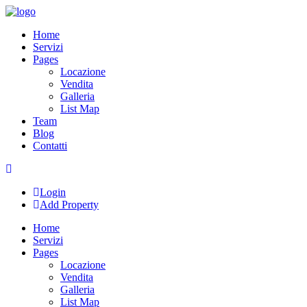
Skip
to
Home
content
Servizi
Pages
Locazione
Vendita
Galleria
List Map
Team
Blog
Contatti
Login
Add Property
Home
Servizi
Pages
Locazione
Vendita
Galleria
List Map