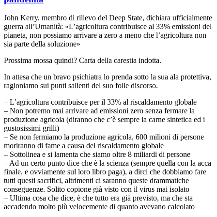
John Kerry, membro di rilievo del Deep State, dichiara ufficialmente
guerra all’Umanità: «L’agricoltura contribuisce al 33% emissioni del
pianeta, non possiamo arrivare a zero a meno che l’agricoltura non
sia parte della soluzione»
Prossima mossa quindi? Carta della carestia indotta.
In attesa che un bravo psichiatra lo prenda sotto la sua ala protettiva,
ragioniamo sui punti salienti del suo folle discorso.
– L’agricoltura contribuisce per il 33% al riscaldamento globale
– Non potremo mai arrivare ad emissioni zero senza fermare la
produzione agricola (diranno che c’è sempre la carne sintetica ed i
gustosissimi grilli)
– Se non fermiamo la produzione agricola, 600 milioni di persone
moriranno di fame a causa del riscaldamento globale
– Sottolinea e si lamenta che siamo oltre 8 miliardi di persone
– Ad un certo punto dice che è la scienza (sempre quella con la acca
finale, e ovviamente sul loro libro paga), a dirci che dobbiamo fare
tutti questi sacrifici, altrimenti ci saranno queste drammatiche
conseguenze. Solito copione già visto con il virus mai isolato
– Ultima cosa che dice, è che tutto era già previsto, ma che sta
accadendo molto più velocemente di quanto avevano calcolato