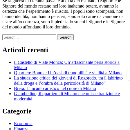
Se la guerra in Ucraina passa, e al di là del risultato, i Signori e le
Signore del mondo restano nel loro inalterato potere, avranno la
certezza che l’esperimento è riuscito. I popoli sono scomparsi, non
hanno identità, non hanno pensieri, sono solo carne da cannone da
usare all’occorrenza, sono il piedistallo su cui i Signori e le Signore
del mondo affondano il loro dominio.
Search
Articoli recenti
Il Castello di Viale Monza: Un’affascinante perla storica a
Milano
Quartiere Bonola: Un’oasi di tranquillità e vitalità a Milano
La situazione critica dei giovani di Rogoredo, tra il labirinto
della droga e l’ombra della pericolosità di Milano”
Brera: L’incanto artistico nel cuore di Milano
Giambellino, il quartiere di Milano che unisce tradizione e
modernità
Categorie
Economia
Finanza