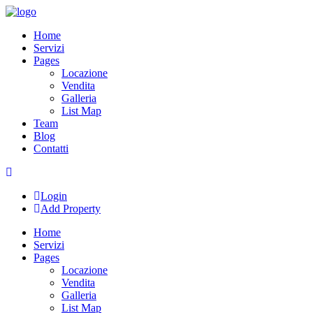
Skip
to
Home
content
Servizi
Pages
Locazione
Vendita
Galleria
List Map
Team
Blog
Contatti
Login
Add Property
Home
Servizi
Pages
Locazione
Vendita
Galleria
List Map