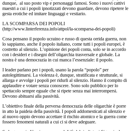
dunque, al suo posto vip e personaggi famosi. Sono i nuovi cattivi
maestri a cui i popoli ipnotizzati devono guardare, devono ripetere le
gesta erotiche ed imitare linguaggi e vestiario.
LA SCOMPARSA DEI POPOLI
(http://www.linterferenza.info/attpol/la-scomparsa-dei-popoli)
Cosa pensano il popolo ucraino e russo di questa orrida guerra, non
lo sappiamo, anche il popolo italiano, come tutti i popoli europei, è
costretto al silenzio. L’opinione dei popoli conta, solo se in accordo
con i desideri e i disegni dell’oligarchia trasversale e globale. La
nostra è una democrazia in cui manca l’essenziale: il popolo.
I leader parlano per i popoli, usano la parola “popolo” per
autolegittimarsi. La violenza è, dunque, stratificata e strutturale, si
allarga e avvolge i popoli per ridurli al silenzio. Hanno il compito di
applaudire e votare senza conoscere. Sono solo pubblico per lo
spettacolo sempre eguale che si ripete senza mai interrompersi.
Devono abituarsi alla passività.
L’obiettivo finale della perversa democrazia delle oligarchie è porre
in atto la paideia della passività. I popoli addomesticati al silenzio e
al nuovo oppio devono accettare il rischio atomico e la guerra come
fossero fenomeni naturali a cui ci si deve adeguare.