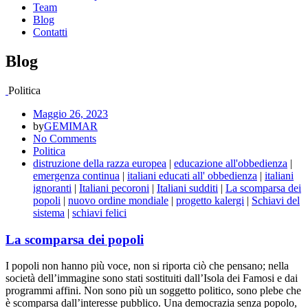
Team
Blog
Contatti
Blog
Politica
Maggio 26, 2023
by
GEMIMAR
No Comments
Politica
distruzione della razza europea
|
educazione all'obbedienza
|
emergenza continua
|
italiani educati all' obbedienza
|
italiani
ignoranti
|
Italiani pecoroni
|
Italiani sudditi
|
La scomparsa dei
popoli
|
nuovo ordine mondiale
|
progetto kalergi
|
Schiavi del
sistema
|
schiavi felici
La scomparsa dei popoli
I popoli non hanno più voce, non si riporta ciò che pensano; nella
società dell’immagine sono stati sostituiti dall’Isola dei Famosi e dai
programmi affini. Non sono più un soggetto politico, sono plebe che
è scomparsa dall’interesse pubblico. Una democrazia senza popolo,