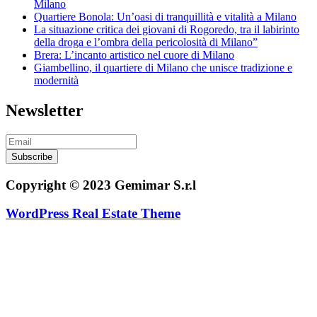
Milano
Quartiere Bonola: Un’oasi di tranquillità e vitalità a Milano
La situazione critica dei giovani di Rogoredo, tra il labirinto
della droga e l’ombra della pericolosità di Milano”
Brera: L’incanto artistico nel cuore di Milano
Giambellino, il quartiere di Milano che unisce tradizione e
modernità
Newsletter
Subscribe
Copyright © 2023 Gemimar S.r.l
WordPress Real Estate Theme