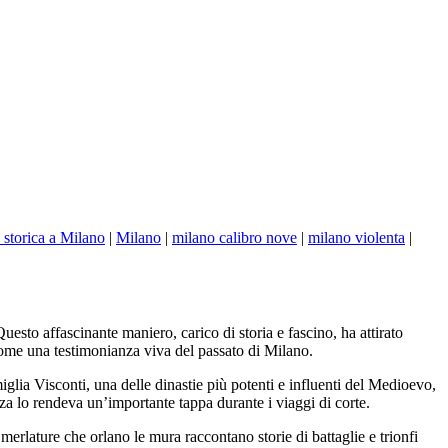
 storica a Milano
|
Milano
|
milano calibro nove
|
milano violenta
|
esto affascinante maniero, carico di storia e fascino, ha attirato
to come una testimonianza viva del passato di Milano.
lia Visconti, una delle dinastie più potenti e influenti del Medioevo,
za lo rendeva un’importante tappa durante i viaggi di corte.
merlature che orlano le mura raccontano storie di battaglie e trionfi