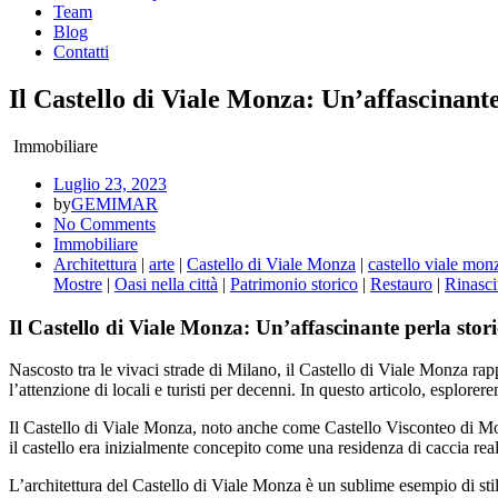
Team
Blog
Contatti
Il Castello di Viale Monza: Un’affascinant
Immobiliare
Luglio 23, 2023
by
GEMIMAR
No Comments
Immobiliare
Architettura
|
arte
|
Castello di Viale Monza
|
castello viale mon
Mostre
|
Oasi nella città
|
Patrimonio storico
|
Restauro
|
Rinasci
Il Castello di Viale Monza: Un’affascinante perla stor
Nascosto tra le vivaci strade di Milano, il Castello di Viale Monza rap
l’attenzione di locali e turisti per decenni. In questo articolo, esplore
Il Castello di Viale Monza, noto anche come Castello Visconteo di Monz
il castello era inizialmente concepito come una residenza di caccia re
L’architettura del Castello di Viale Monza è un sublime esempio di stile