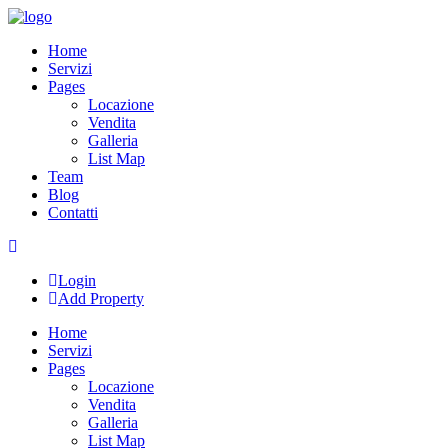
Skip
to
Home
content
Servizi
Pages
Locazione
Vendita
Galleria
List Map
Team
Blog
Contatti
Login
Add Property
Home
Servizi
Pages
Locazione
Vendita
Galleria
List Map