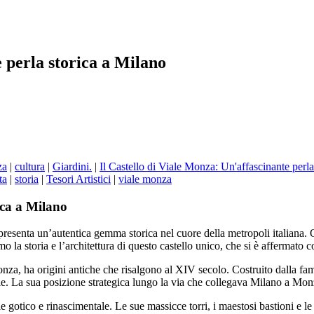
e perla storica a Milano
za
|
cultura
|
Giardini.
|
Il Castello di Viale Monza: Un'affascinante perla
ta
|
storia
|
Tesori Artistici
|
viale monza
ica a Milano
presenta un’autentica gemma storica nel cuore della metropoli italiana. Qu
remo la storia e l’architettura di questo castello unico, che si è afferma
a, ha origini antiche che risalgono al XIV secolo. Costruito dalla famig
ale. La sua posizione strategica lungo la via che collegava Milano a Mon
 gotico e rinascimentale. Le sue massicce torri, i maestosi bastioni e le 