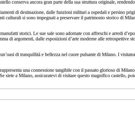
l castello conserva ancora gran parte della sua struttura originale, renden
menti di destinazione, dalle funzioni militari a ospedali e persino prigio
i enti culturali si sono impegnati a preservare il patrimonio storico di Mi
manufatti storici. Le sue sale sono adornate con affreschi e arredi d’epo
mma di argomenti, dalle esposizioni d’arte moderne alle retrospettive sto
 un’oasi di tranquillità e bellezza nel cuore pulsante di Milano. I visitat
appresenta una connessione tangibile con il passato glorioso di Milano. La
 Se siete a Milano, assicuratevi di visitare questo magnifico castello, p