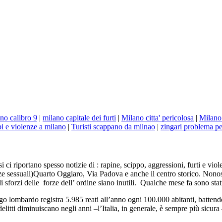
no calibro 9
|
milano capitale dei furti
|
Milano citta' pericolosa
|
Milano 
i e violenze a milano
|
Turisti scappano da milnao
|
zingari problema p
 riportano spesso notizie di : rapine, scippo, aggressioni, furti e violen
 sessuali)Quarto Oggiaro, Via Padova e anche il centro storico. Nonostant
 sforzi delle forze dell’ ordine siano inutili. Qualche mese fa sono stati 
ogo lombardo registra 5.985 reati all’anno ogni 100.000 abitanti, battendo
tti diminuiscano negli anni –l’Italia, in generale, è sempre più sicur