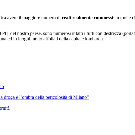
fica avere il maggiore numero di
reati realmente commessi
: in molte 
 PIL del nostro paese, sono numerosi infatti i furti con destrezza (portafog
a ed in luoghi molto affollati della capitale lombarda.
ano
lla droga e l’ombra della pericolosità di Milano”
ernità