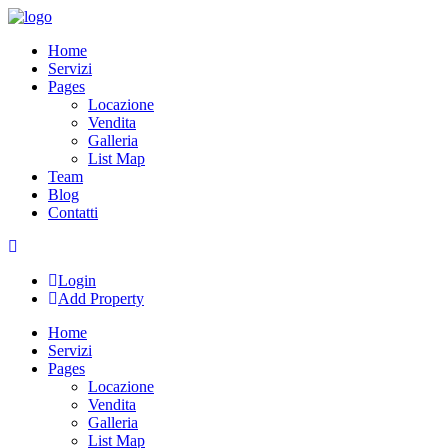
Skip
to
Home
content
Servizi
Pages
Locazione
Vendita
Galleria
List Map
Team
Blog
Contatti
Login
Add Property
Home
Servizi
Pages
Locazione
Vendita
Galleria
List Map