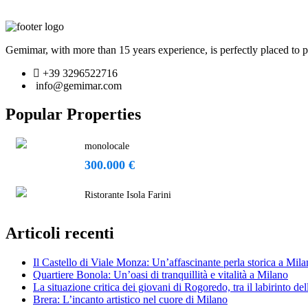
Gemimar, with more than 15 years experience, is perfectly placed to pr
+39 3296522716
info@gemimar.com
Popular Properties
monolocale
300.000 €
Ristorante Isola Farini
Articoli recenti
Il Castello di Viale Monza: Un’affascinante perla storica a Mil
Quartiere Bonola: Un’oasi di tranquillità e vitalità a Milano
La situazione critica dei giovani di Rogoredo, tra il labirinto de
Brera: L’incanto artistico nel cuore di Milano