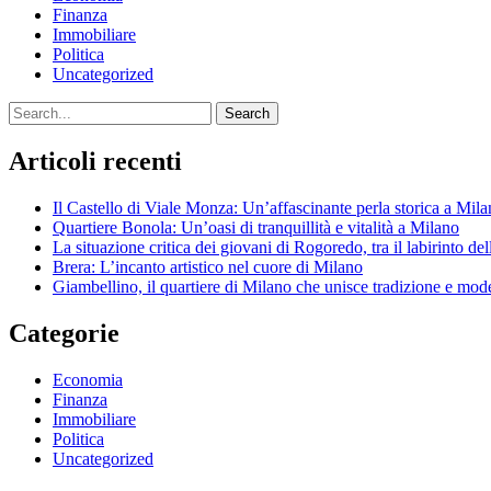
Finanza
Immobiliare
Politica
Uncategorized
Search
Articoli recenti
Il Castello di Viale Monza: Un’affascinante perla storica a Mil
Quartiere Bonola: Un’oasi di tranquillità e vitalità a Milano
La situazione critica dei giovani di Rogoredo, tra il labirinto de
Brera: L’incanto artistico nel cuore di Milano
Giambellino, il quartiere di Milano che unisce tradizione e mod
Categorie
Economia
Finanza
Immobiliare
Politica
Uncategorized