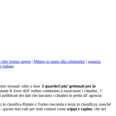
citta' troppo aperta
|
Milano in mano alla criminalita'
|
ragazza
er milano
ze sessuali .oltre a risse .
I quartieri piu’ gettonati per la
e le forze dell’ ordino continuino a rassicurare i cittadini , l’
pubblicati dei dati che lasciano i cittadini in preda all’ agoscia:
 in classifica Rimini e Torino (seconda e terza in classifica), nonché
a – questo non vale per reati comuni come
scippi e rapine
, che nel