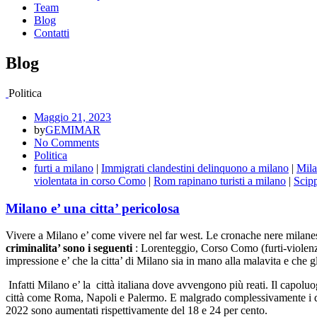
Team
Blog
Contatti
Blog
Politica
Maggio 21, 2023
by
GEMIMAR
No Comments
Politica
furti a milano
|
Immigrati clandestini delinquono a milano
|
Mila
violentata in corso Como
|
Rom rapinano turisti a milano
|
Scipp
Milano e’ una citta’ pericolosa
Vivere a Milano e’ come vivere nel far west. Le cronache nere milanesi ci
criminalita’ sono i seguenti
: Lorenteggio, Corso Como (furti-violenze
impressione e’ che la citta’ di Milano sia in mano alla malavita e che gli
Infatti Milano e’ la città italiana dove avvengono più reati. Il capolu
città come Roma, Napoli e Palermo. E malgrado complessivamente i deli
2022 sono aumentati rispettivamente del 18 e 24 per cento.