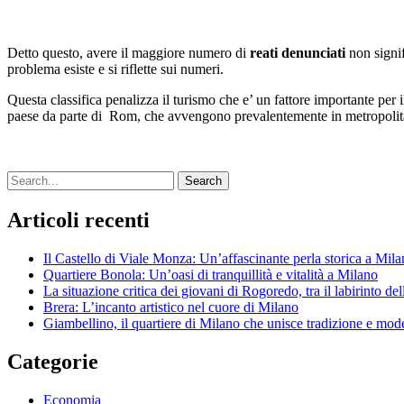
Detto questo, avere il maggiore numero di
reati denunciati
non signi
problema esiste e si riflette sui numeri.
Questa classifica penalizza il turismo che e’ un fattore importante per il
paese da parte di Rom, che avvengono prevalentemente in metropolitan
Search
Articoli recenti
Il Castello di Viale Monza: Un’affascinante perla storica a Mil
Quartiere Bonola: Un’oasi di tranquillità e vitalità a Milano
La situazione critica dei giovani di Rogoredo, tra il labirinto de
Brera: L’incanto artistico nel cuore di Milano
Giambellino, il quartiere di Milano che unisce tradizione e mod
Categorie
Economia