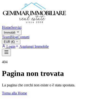
Home
Servizi
Immobili
Team
Blog
Contatti
EUR (€)
Login
Aggiungi Immobile
404
Pagina non trovata
La pagina che cerchi non esiste o è stata spostata.
Torna alla Home