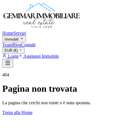
Home
Servizi
Immobili
Team
Blog
Contatti
EUR (€)
Login
Aggiungi Immobile
404
Pagina non trovata
La pagina che cerchi non esiste o è stata spostata.
Torna alla Home