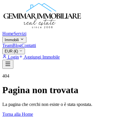
Home
Servizi
Immobili
Team
Blog
Contatti
EUR (€)
Login
Aggiungi Immobile
404
Pagina non trovata
La pagina che cerchi non esiste o è stata spostata.
Torna alla Home