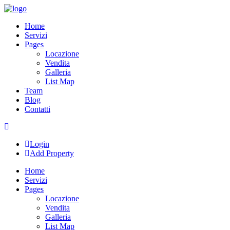
Skip
to
Home
content
Servizi
Pages
Locazione
Vendita
Galleria
List Map
Team
Blog
Contatti
Login
Add Property
Home
Servizi
Pages
Locazione
Vendita
Galleria
List Map