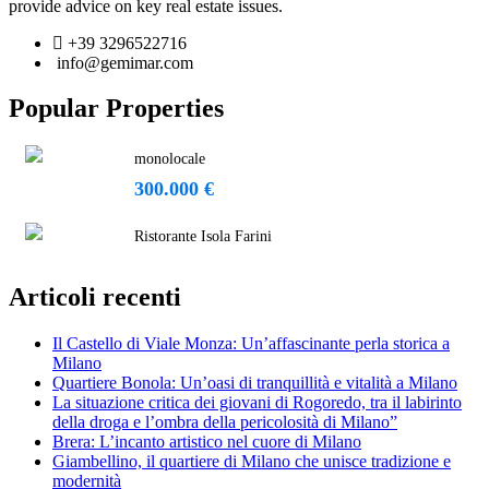
provide advice on key real estate issues.
+39 3296522716
info@gemimar.com
Popular Properties
monolocale
300.000 €
Ristorante Isola Farini
Articoli recenti
Il Castello di Viale Monza: Un’affascinante perla storica a
Milano
Quartiere Bonola: Un’oasi di tranquillità e vitalità a Milano
La situazione critica dei giovani di Rogoredo, tra il labirinto
della droga e l’ombra della pericolosità di Milano”
Brera: L’incanto artistico nel cuore di Milano
Giambellino, il quartiere di Milano che unisce tradizione e
modernità