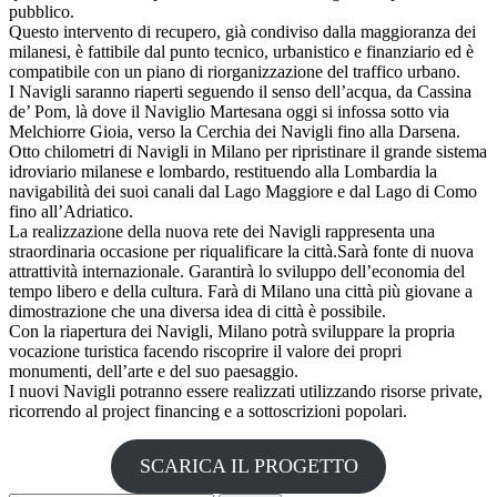
pubblico.
Questo intervento di recupero, già condiviso dalla maggioranza dei
milanesi, è fattibile dal punto tecnico, urbanistico e finanziario ed è
compatibile con un piano di riorganizzazione del traffico urbano.
I Navigli saranno riaperti seguendo il senso dell’acqua, da Cassina
de’ Pom, là dove il Naviglio Martesana oggi si infossa sotto via
Melchiorre Gioia, verso la Cerchia dei Navigli fino alla Darsena.
Otto chilometri di Navigli in Milano per ripristinare il grande sistema
idroviario milanese e lombardo, restituendo alla Lombardia la
navigabilità dei suoi canali dal Lago Maggiore e dal Lago di Como
fino all’Adriatico.
La realizzazione della nuova rete dei Navigli rappresenta una
straordinaria occasione per riqualificare la città.Sarà fonte di nuova
attrattività internazionale. Garantirà lo sviluppo dell’economia del
tempo libero e della cultura. Farà di Milano una città più giovane a
dimostrazione che una diversa idea di città è possibile.
Con la riapertura dei Navigli, Milano potrà sviluppare la propria
vocazione turistica facendo riscoprire il valore dei propri
monumenti, dell’arte e del suo paesaggio.
I nuovi Navigli potranno essere realizzati utilizzando risorse private,
ricorrendo al project financing e a sottoscrizioni popolari.
SCARICA IL PROGETTO