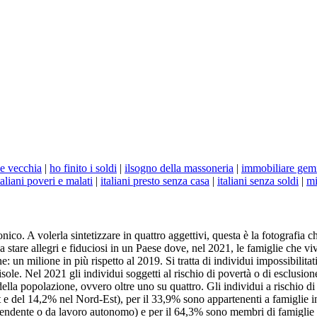
 e vecchia
|
ho finito i soldi
|
ilsogno della massoneria
|
immobiliare gem
taliani poveri e malati
|
italiani presto senza casa
|
italiani senza soldi
|
mi
ico. A volerla sintetizzare in quattro aggettivi, questa è la fotografia c
stare allegri e fiduciosi in un Paese dove, nel 2021, le famiglie che vi
e: un milione in più rispetto al 2019. Si tratta di individui impossibilita
 isole. Nel 2021 gli individui soggetti al rischio di povertà o di esclusion
ella popolazione, ovvero oltre uno su quattro. Gli individui a rischio di
del 14,2% nel Nord-Est), per il 33,9% sono appartenenti a famiglie in c
endente o da lavoro autonomo) e per il 64,3% sono membri di famiglie che