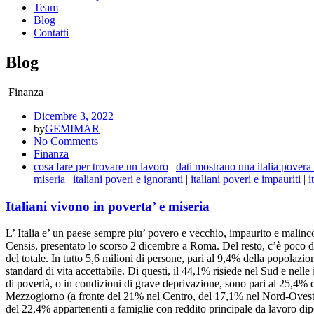
Team
Blog
Contatti
Blog
Finanza
Dicembre 3, 2022
by
GEMIMAR
No Comments
Finanza
cosa fare per trovare un lavoro
|
dati mostrano una italia povera
miseria
|
italiani poveri e ignoranti
|
italiani poveri e impauriti
|
i
Italiani vivono in poverta’ e miseria
L’ Italia e’ un paese sempre piu’ povero e vecchio, impaurito e malincon
Censis, presentato lo scorso 2 dicembre a Roma. Del resto, c’è poco da 
del totale. In tutto 5,6 milioni di persone, pari al 9,4% della popolazion
standard di vita accettabile. Di questi, il 44,1% risiede nel Sud e nelle
di povertà, o in condizioni di grave deprivazione, sono pari al 25,4% d
Mezzogiorno (a fronte del 21% nel Centro, del 17,1% nel Nord-Ovest e 
del 22,4% appartenenti a famiglie con reddito principale da lavoro dip