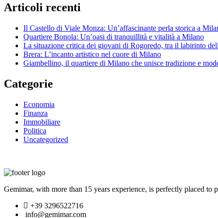
Articoli recenti
Il Castello di Viale Monza: Un’affascinante perla storica a Mil
Quartiere Bonola: Un’oasi di tranquillità e vitalità a Milano
La situazione critica dei giovani di Rogoredo, tra il labirinto de
Brera: L’incanto artistico nel cuore di Milano
Giambellino, il quartiere di Milano che unisce tradizione e mod
Categorie
Economia
Finanza
Immobiliare
Politica
Uncategorized
Gemimar, with more than 15 years experience, is perfectly placed to pr
+39 3296522716
info@gemimar.com