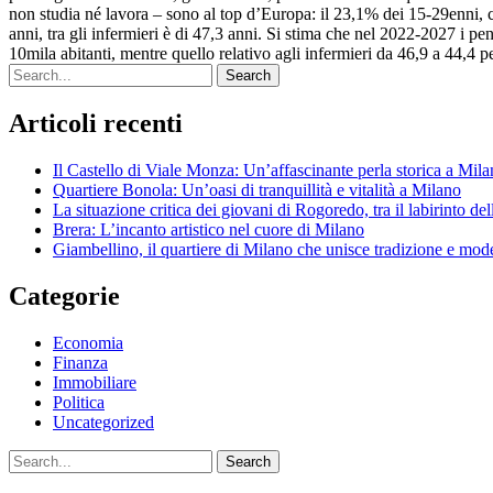
non studia né lavora – sono al top d’Europa: il 23,1% dei 15-29enni, c
anni, tra gli infermieri è di 47,3 anni. Si stima che nel 2022-2027 i p
10mila abitanti, mentre quello relativo agli infermieri da 46,9 a 44,4 p
Search
Articoli recenti
Il Castello di Viale Monza: Un’affascinante perla storica a Mil
Quartiere Bonola: Un’oasi di tranquillità e vitalità a Milano
La situazione critica dei giovani di Rogoredo, tra il labirinto de
Brera: L’incanto artistico nel cuore di Milano
Giambellino, il quartiere di Milano che unisce tradizione e mod
Categorie
Economia
Finanza
Immobiliare
Politica
Uncategorized
Search