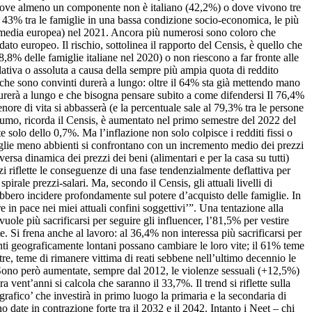
e dove almeno un componente non è italiano (42,2%) o dove vivono tre
 al 43% tra le famiglie in una bassa condizione socio-economica, le più
n la media europea) nel 2021. Ancora più numerosi sono coloro che
ato europeo. Il rischio, sottolinea il rapporto del Censis, è quello che
,8% delle famiglie italiane nel 2020) o non riescono a far fronte alle
relativa o assoluta a causa della sempre più ampia quota di reddito
ne, che sono convinti durerà a lungo: oltre il 64% sta già mettendo mano
ne durerà a lungo e che bisogna pensare subito a come difendersi Il 76,4%
nore di vita si abbasserà (e la percentuale sale al 79,3% tra le persone
nsumo, ricorda il Censis, è aumentato nel primo semestre del 2022 del
 solo dello 0,7%. Ma l’inflazione non solo colpisce i redditi fissi o
iglie meno abbienti si confrontano con un incremento medio dei prezzi
rsa dinamica dei prezzi dei beni (alimentari e per la casa su tutti)
zi riflette le conseguenze di una fase tendenzialmente deflattiva per
irale prezzi-salari. Ma, secondo il Censis, gli attuali livelli di
rebbero incidere profondamente sul potere d’acquisto delle famiglie. In
e in pace nei miei attuali confini soggettivi’”. Una tentazione alla
uole più sacrificarsi per seguire gli influencer, l’81,5% per vestire
e. Si frena anche al lavoro: al 36,4% non interessa più sacrificarsi per
venti geograficamente lontani possano cambiare le loro vite; il 61% teme
tre, teme di rimanere vittima di reati sebbene nell’ultimo decennio le
. Sono però aumentate, sempre dal 2012, le violenze sessuali (+12,5%)
a vent’anni si calcola che saranno il 33,7%. Il trend si riflette sulla
rafico’ che investirà in primo luogo la primaria e la secondaria di
date in contrazione forte tra il 2032 e il 2042. Intanto i Neet – chi