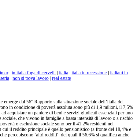
imar
|
in italia fuga di cervelli
|
italia
|
italia in recessione
|
italiani in
seria
|
non si trova lavoro
|
real estate
he emerge dal 56° Rapporto sulla situazione sociale dell’Italia del
vono in condizione di povertà assoluta sono più di 1,9 milioni, il 7,5%
ti ad acquistare un paniere di beni e servizi giudicati essenziali per uno
e sociale, che vivono in famiglie a bassa intensità di lavoro o a rischio
 povertà o esclusione sociale sono per il 41,2% residenti nel
ui il reddito principale è quello pensionistico (a fronte del 18,4% e
 percepiscono ‘altri redditi’, dei quali il 56,6% si qualifica anche