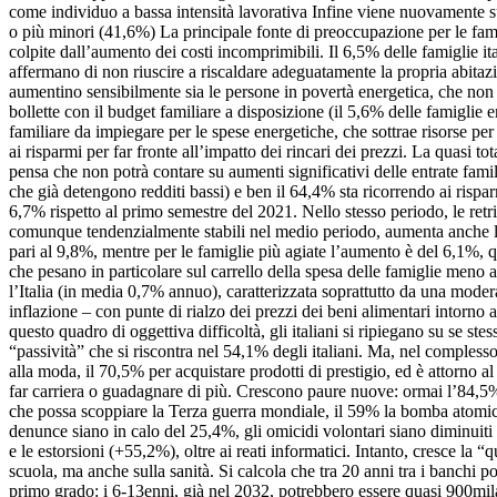
come individuo a bassa intensità lavorativa Infine viene nuovamente s
o più minori (41,6%) La principale fonte di preoccupazione per le famig
colpite dall’aumento dei costi incomprimibili. Il 6,5% delle famiglie i
affermano di non riuscire a riscaldare adeguatamente la propria abitazio
aumentino sensibilmente sia le persone in povertà energetica, che non 
bollette con il budget familiare a disposizione (il 5,6% delle famiglie 
familiare da impiegare per le spese energetiche, che sottrae risorse per
ai risparmi per far fronte all’impatto dei rincari dei prezzi. La quasi t
pensa che non potrà contare su aumenti significativi delle entrate famil
che già detengono redditi bassi) e ben il 64,4% sta ricorrendo ai rispa
6,7% rispetto al primo semestre del 2021. Nello stesso periodo, le retr
comunque tendenzialmente stabili nel medio periodo, aumenta anche la 
pari al 9,8%, mentre per le famiglie più agiate l’aumento è del 6,1%, q
che pesano in particolare sul carrello della spesa delle famiglie meno a
l’Italia (in media 0,7% annuo), caratterizzata soprattutto da una moderaz
inflazione – con punte di rialzo dei prezzi dei beni alimentari intorno
questo quadro di oggettiva difficoltà, gli italiani si ripiegano su se st
“passività” che si riscontra nel 54,1% degli italiani. Ma, nel complesso
alla moda, il 70,5% per acquistare prodotti di prestigio, ed è attorno a
far carriera o guadagnare di più. Crescono paure nuove: ormai l’84,5% d
che possa scoppiare la Terza guerra mondiale, il 59% la bomba atomica, i
denunce siano in calo del 25,4%, gli omicidi volontari siano diminuit
e le estorsioni (+55,2%), oltre ai reati informatici. Intanto, cresce la “
scuola, ma anche sulla sanità. Si calcola che tra 20 anni tra i banchi 
primo grado: i 6-13enni, già nel 2032, potrebbero essere quasi 900mila 