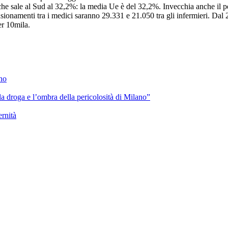
he sale al Sud al 32,2%: la media Ue è del 32,2%. Invecchia anche il pe
ensionamenti tra i medici saranno 29.331 e 21.050 tra gli infermieri. Dal 
er 10mila.
ano
lla droga e l’ombra della pericolosità di Milano”
ernità