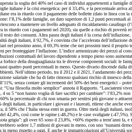
uperata la soglia del 40% nel caso di individui appartenenti a famigli
lie italiane è la crisi energetica: per il 33,4%, e la percentuale arriva
taliane era in ritardo con il pagamento delle bollette (dato in linea co
ne: l’8,1% delle famiglie, un dato superiore di 1,2 punti percentuali al d
riescono a mantenere un livello adeguato di riscaldamento casalingo (l’8
era in ritardo con i pagamenti nel 2020), sia quelle a rischio di povertà 
 il resto dei consumi. Altra paura degli italiani è la corsa dell’inflazio
otalità degli italiani, il 92,7%, è convinta che l’accelerata dell’inflazio
iari nel prossimo anno, il 69,3% teme che nei prossimi mesi il proprio te
rmi per fronteggiare l’inflazione. L’indice armonizzato dei prezzi al co
ibuzioni contrattuali del lavoro dipendente a tempo pieno sono aumentate
forbice della disuguaglianza tra le diverse componenti sociali: le fam
uasi quattro punti percentuali in meno. Questo divario discende dalla dive
bbienti. Nell’ultimo periodo, tra il 2012 e il 2021, l’andamento dei prez
ione salariale che ha di fatto rimosso qualsiasi rischio di innesco della sp
 all’11%, senza contare gli incrementi del 50% dei beni energetici – pot
essi: “Una filosofia molto semplice” annota il Rapporto. “Lasciatemi viver
, 4 su 5 “non hanno voglia di fare sacrifici per cambiare”: l’83,2% non v
l 60% la percentuale di chi non smania per sentirsi più giovane o attraent
egli italiani, in particolare i giovani e i laureati, ritiene che anche e
l 58% che l’Italia stessa entri in guerra. Oltre metà degli italiani, inol
i del 42,4%, così come le rapine (-48,2%) e le case svaligiate (-47,5%)
quota grigia”: gli over 65 sono il 23,8%, +60% rispetto a trent’anni fa, e tr
potrebbero sedere 1,7 milioni di giovani in meno, con uno ‘tsunami demog
in meno rispetto a oggi. E anche le immatricolazioni all’Università sono 