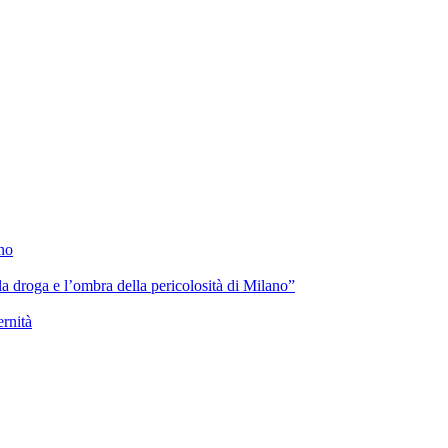
ano
lla droga e l’ombra della pericolosità di Milano”
ernità