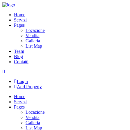
Skip
to
Home
content
Servizi
Pages
Locazione
Vendita
Galleria
List Map
Team
Blog
Contatti
Login
Add Property
Home
Servizi
Pages
Locazione
Vendita
Galleria
List Map