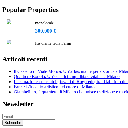
Popular Properties
monolocale
300.000 €
Ristorante Isola Farini
Articoli recenti
Il Castello di Viale Monza: Un’affascinante perla storica a Mil
Quartiere Bonola: Un’oasi di tranquillità e vitalità a Milano
La situazione critica dei giovani di Rogoredo, tra il labirinto de
Brera: L’incanto artistico nel cuore di Milano
Giambellino, il quartiere di Milano che unisce tradizione e mod
Newsletter
Subscribe