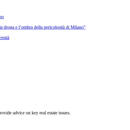
ano
lla droga e l’ombra della pericolosità di Milano”
ernità
ovide advice on key real estate issues.