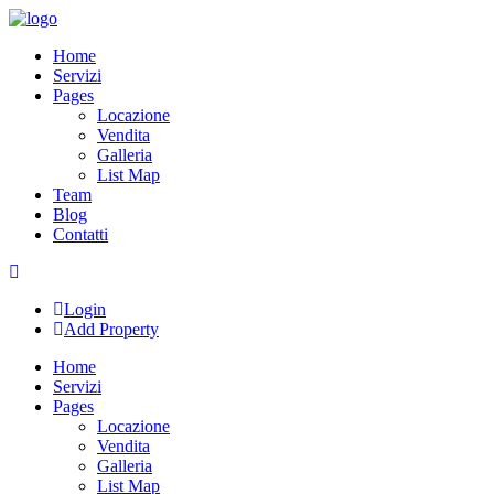
Skip
to
Home
content
Servizi
Pages
Locazione
Vendita
Galleria
List Map
Team
Blog
Contatti
Login
Add Property
Home
Servizi
Pages
Locazione
Vendita
Galleria
List Map