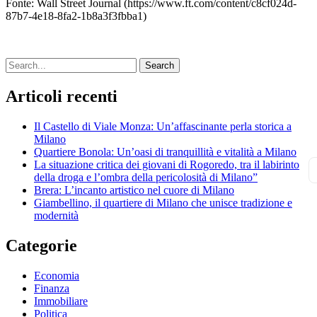
Fonte: Wall Street Journal (https://www.ft.com/content/c8cf024d-
87b7-4e18-8fa2-1b8a3f3fbba1)
Search
Articoli recenti
Il Castello di Viale Monza: Un’affascinante perla storica a
Milano
Quartiere Bonola: Un’oasi di tranquillità e vitalità a Milano
La situazione critica dei giovani di Rogoredo, tra il labirinto
della droga e l’ombra della pericolosità di Milano”
Brera: L’incanto artistico nel cuore di Milano
Giambellino, il quartiere di Milano che unisce tradizione e
modernità
Categorie
Economia
Finanza
Immobiliare
Politica