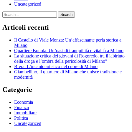
Uncategorized
Search
Articoli recenti
Il Castello di Viale Monza: Un’affascinante perla storica a
Milano
Quartiere Bonola: Un’oasi di tranquillità e vitalità a Milano
La situazione critica dei giovani di Rogoredo, tra il labirinto
della droga e l’ombra della pericolosità di Milano”
Brera: L’incanto artistico nel cuore di Milano
Giambellino, il quartiere di Milano che unisce tradizione e
modernità
Categorie
Economia
Finanza
Immobiliare
Politica
Uncategorized