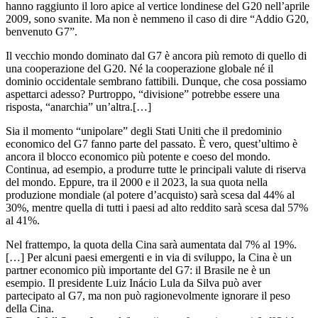
hanno raggiunto il loro apice al vertice londinese del G20 nell’aprile
2009, sono svanite. Ma non è nemmeno il caso di dire “Addio G20,
benvenuto G7”.
Il vecchio mondo dominato dal G7 è ancora più remoto di quello di
una cooperazione del G20. Né la cooperazione globale né il
dominio occidentale sembrano fattibili. Dunque, che cosa possiamo
aspettarci adesso? Purtroppo, “divisione” potrebbe essere una
risposta, “anarchia” un’altra.[…]
Sia il momento “unipolare” degli Stati Uniti che il predominio
economico del G7 fanno parte del passato. È vero, quest’ultimo è
ancora il blocco economico più potente e coeso del mondo.
Continua, ad esempio, a produrre tutte le principali valute di riserva
del mondo. Eppure, tra il 2000 e il 2023, la sua quota nella
produzione mondiale (al potere d’acquisto) sarà scesa dal 44% al
30%, mentre quella di tutti i paesi ad alto reddito sarà scesa dal 57%
al 41%.
Nel frattempo, la quota della Cina sarà aumentata dal 7% al 19%.
[…] Per alcuni paesi emergenti e in via di sviluppo, la Cina è un
partner economico più importante del G7: il Brasile ne è un
esempio. Il presidente Luiz Inácio Lula da Silva può aver
partecipato al G7, ma non può ragionevolmente ignorare il peso
della Cina.