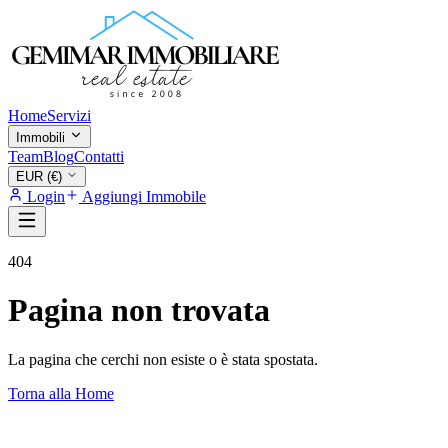
Home
Servizi
Immobili
Team
Blog
Contatti
EUR (€)
Login
Aggiungi Immobile
404
Pagina non trovata
La pagina che cerchi non esiste o è stata spostata.
Torna alla Home