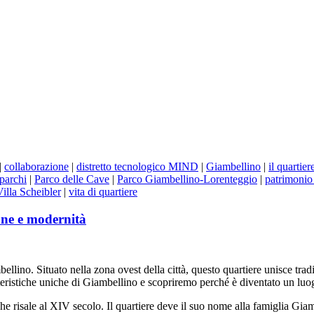
|
collaborazione
|
distretto tecnologico MIND
|
Giambellino
|
il quartie
parchi
|
Parco delle Cave
|
Parco Giambellino-Lorenteggio
|
patrimonio 
Villa Scheibler
|
vita di quartiere
ione e modernità
mbellino. Situato nella zona ovest della città, questo quartiere unisce t
teristiche uniche di Giambellino e scopriremo perché è diventato un luogo
he risale al XIV secolo. Il quartiere deve il suo nome alla famiglia Giam