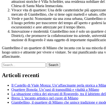
attrazioni storiche è Villa Scheibler, una residenza nobiliare d
Chiesa di Santa Maria Immacolata.
Vivace vita di quartiere: Una delle caratteristiche più apprezzate 
mercato di Giambellino, che si tiene ogni martedì e sabato, offre
Verde e parchi: Nonostante sia una zona urbana, Giambellino off
il luogo perfetto per trascorrere del tempo all’aperto e godersi la
escursionistici e aree attrezzate per il tempo libero.
Innovazione e modernità: Giambellino non è solo un quartiere d
District), che promuove la collaborazione tra aziende, università 
stazione di Rogoredo è stata oggetto di importante riqualificazion
Giambellino è un quartiere di Milano che incanta con la sua miscela di 
luogo unico e attraente per vivere e visitare. Se stai pianificando una
affascinante.
Search
Articoli recenti
Il Castello di Viale Monza: Un’affascinante perla storica a Mil
Quartiere Bonola: Un’oasi di tranquillità e vitalità a Milano
La situazione critica dei giovani di Rogoredo, tra il labirinto de
Brera: L’incanto artistico nel cuore di Milano
Giambellino, il quartiere di Milano che unisce tradizione e mod