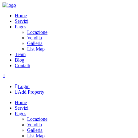
Skip
to
Home
content
Servizi
Pages
Locazione
Vendita
Galleria
List Map
Team
Blog
Contatti
Login
Add Property
Home
Servizi
Pages
Locazione
Vendita
Galleria
List Map