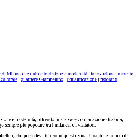
re di Milano che unisce tradizione e modernità
|
innovazione
|
mercato
|
culturale
|
quartiere Giambellino
|
riqualificazione
|
ristoranti
radizione e modernità, offrendo una vivace combinazione di storia,
 sempre più popolare tra i milanesi e i visitatori.
bellini, che possedeva terreni in questa zona. Una delle principali