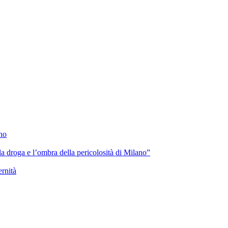
ano
lla droga e l’ombra della pericolosità di Milano”
ernità