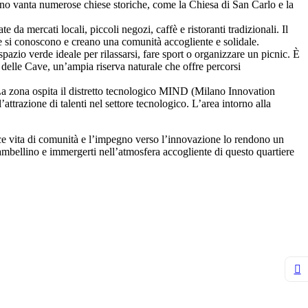
llino vanta numerose chiese storiche, come la Chiesa di San Carlo e la
 da mercati locali, piccoli negozi, caffè e ristoranti tradizionali. Il
ere si conoscono e creano una comunità accogliente e solidale.
zio verde ideale per rilassarsi, fare sport o organizzare un picnic. È
co delle Cave, un’ampia riserva naturale che offre percorsi
La zona ospita il distretto tecnologico MIND (Milano Innovation
attrazione di talenti nel settore tecnologico. L’area intorno alla
vace vita di comunità e l’impegno verso l’innovazione lo rendono un
iambellino e immergerti nell’atmosfera accogliente di questo quartiere