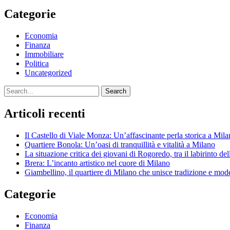
Categorie
Economia
Finanza
Immobiliare
Politica
Uncategorized
Search
Articoli recenti
Il Castello di Viale Monza: Un’affascinante perla storica a Mil
Quartiere Bonola: Un’oasi di tranquillità e vitalità a Milano
La situazione critica dei giovani di Rogoredo, tra il labirinto de
Brera: L’incanto artistico nel cuore di Milano
Giambellino, il quartiere di Milano che unisce tradizione e mod
Categorie
Economia
Finanza