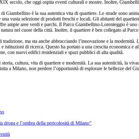
el XIX secolo, che oggi ospita eventi culturali e mostre. Inoltre, Giambe
di Giambellino è la sua autentica vita di quartiere. Le strade sono animate
 una vasta selezione di prodotti freschi e locali. Gli abitanti del quarti
re ampie aree verdi e parchi. Il Parco Giambellino-Lorenteggio è uno spa
 natura nel cuore della città. Inoltre, il quartiere è ben collegato al Par
i tradizione, ma sta anche abbracciando l’innovazione e la modernità. 
e istituzioni di ricerca. Questo ha portato a una crescita economica e all’
e, con nuovi edifici residenziali e spazi pubblici di alta qualità.
storia, cultura, vita di quartiere e modernità. La sua autenticità, la vi
 visita a Milano, non perdere l’opportunità di esplorare le bellezze del G
ano
lla droga e l’ombra della pericolosità di Milano”
ernità