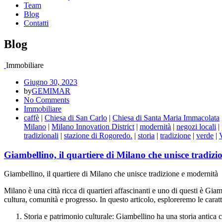
Team
Blog
Contatti
Blog
Immobiliare
Giugno 30, 2023
by
GEMIMAR
No Comments
Immobiliare
caffè
|
Chiesa di San Carlo
|
Chiesa di Santa Maria Immacolata
Milano
|
Milano Innovation District
|
modernità
|
negozi locali
|
tradizionali
|
stazione di Rogoredo.
|
storia
|
tradizione
|
verde
|
Giambellino, il quartiere di Milano che unisce tradiz
Giambellino, il quartiere di Milano che unisce tradizione e modernità
Milano è una città ricca di quartieri affascinanti e uno di questi è Gia
cultura, comunità e progresso. In questo articolo, esploreremo le carat
Storia e patrimonio culturale: Giambellino ha una storia antica c