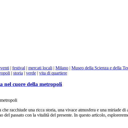
eventi
|
festival
|
mercati locali
|
Milano
|
Museo della Scienza e della T
ropoli
|
storia
|
verde
|
vita di quartiere
a nel cuore della metropoli
 metropoli
 che racchiude una ricca storia, una vivace atmosfera e una miriade di at
no del passato con la vitalità del presente. In questo articolo, esplorer