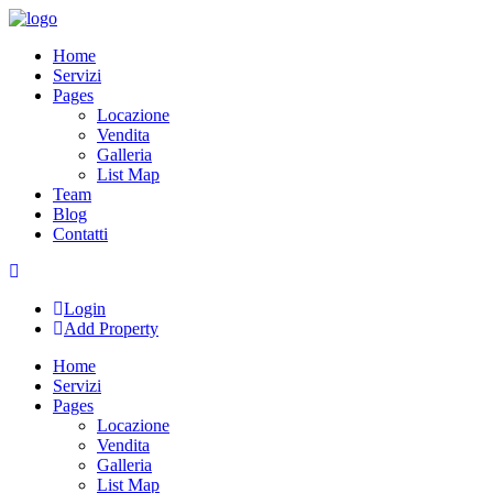
Skip
to
Home
content
Servizi
Pages
Locazione
Vendita
Galleria
List Map
Team
Blog
Contatti
Login
Add Property
Home
Servizi
Pages
Locazione
Vendita
Galleria
List Map