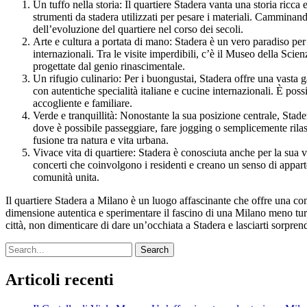
Un tuffo nella storia: Il quartiere Stadera vanta una storia ricca 
strumenti da stadera utilizzati per pesare i materiali. Camminando 
dell’evoluzione del quartiere nel corso dei secoli.
Arte e cultura a portata di mano: Stadera è un vero paradiso per gl
internazionali. Tra le visite imperdibili, c’è il Museo della Sci
progettate dal genio rinascimentale.
Un rifugio culinario: Per i buongustai, Stadera offre una vasta gamm
con autentiche specialità italiane e cucine internazionali. È possi
accogliente e familiare.
Verde e tranquillità: Nonostante la sua posizione centrale, Stade
dove è possibile passeggiare, fare jogging o semplicemente rilas
fusione tra natura e vita urbana.
Vivace vita di quartiere: Stadera è conosciuta anche per la sua vi
concerti che coinvolgono i residenti e creano un senso di appart
comunità unita.
Il quartiere Stadera a Milano è un luogo affascinante che offre una comb
dimensione autentica e sperimentare il fascino di una Milano meno turis
città, non dimenticare di dare un’occhiata a Stadera e lasciarti sorpren
Search
Articoli recenti