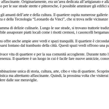
e affascinante. Originariamente, era un’area dedicata all’artigianato e all
per le sue strade strette e pittoresche, è possibile ammirare gli edifici s
i amanti dell’arte e della cultura. Il quartiere ospita numerose gallerie d’
enza e della Tecnologia “Leonardo da Vinci”, che si trova nelle vicinanze
a di delizie culinarie. Lungo le sue strade, si trovano trattorie tradiziona
bile assaporare piatti locali come i risotti cremosi, i casoncelli bergamas
ra offre anche ampie aree verdi e spazi tranquilli. Il quartiere è circon
sarsi lontano dal trambusto della città. Questi spazi verdi offrono una 
vace vita di quartiere e per la sua comunità accogliente. Durante tutto l’
enenza. Il quartiere è un luogo in cui è facile fare nuove amicizie, cono
inazione unica di storia, cultura, arte, cibo e vita di quartiere. Scopri
tica ma altrettanto affascinante. Quindi, la prossima volta che visiterai
dere dalle sue meraviglie.