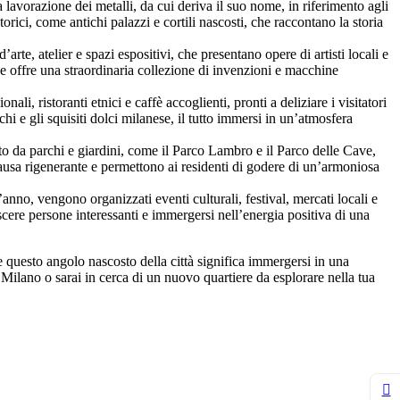
a lavorazione dei metalli, da cui deriva il suo nome, in riferimento agli
torici, come antichi palazzi e cortili nascosti, che raccontano la storia
arte, atelier e spazi espositivi, che presentano opere di artisti locali e
 e offre una straordinaria collezione di invenzioni e macchine
li, ristoranti etnici e caffè accoglienti, pronti a deliziare i visitatori
chi e gli squisiti dolci milanese, il tutto immersi in un’atmosfera
dato da parchi e giardini, come il Parco Lambro e il Parco delle Cave,
pausa rigenerante e permettono ai residenti di godere di un’armoniosa
anno, vengono organizzati eventi culturali, festival, mercati locali e
scere persone interessanti e immergersi nell’energia positiva di una
re questo angolo nascosto della città significa immergersi in una
 Milano o sarai in cerca di un nuovo quartiere da esplorare nella tua