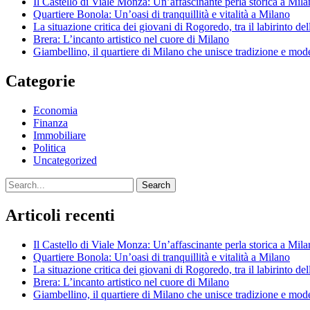
Il Castello di Viale Monza: Un’affascinante perla storica a Mil
Quartiere Bonola: Un’oasi di tranquillità e vitalità a Milano
La situazione critica dei giovani di Rogoredo, tra il labirinto de
Brera: L’incanto artistico nel cuore di Milano
Giambellino, il quartiere di Milano che unisce tradizione e mod
Categorie
Economia
Finanza
Immobiliare
Politica
Uncategorized
Search
Articoli recenti
Il Castello di Viale Monza: Un’affascinante perla storica a Mil
Quartiere Bonola: Un’oasi di tranquillità e vitalità a Milano
La situazione critica dei giovani di Rogoredo, tra il labirinto de
Brera: L’incanto artistico nel cuore di Milano
Giambellino, il quartiere di Milano che unisce tradizione e mod