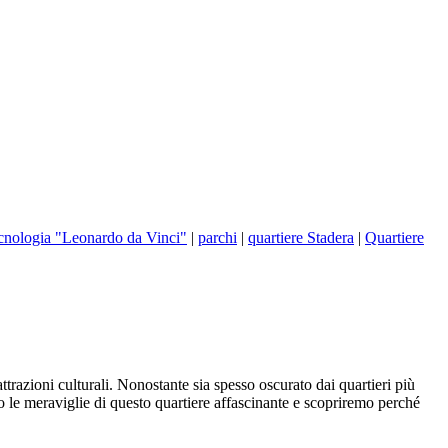
ecnologia "Leonardo da Vinci"
|
parchi
|
quartiere Stadera
|
Quartiere
trazioni culturali. Nonostante sia spesso oscurato dai quartieri più
emo le meraviglie di questo quartiere affascinante e scopriremo perché