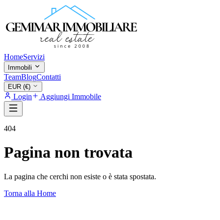
Home
Servizi
Immobili
Team
Blog
Contatti
EUR (€)
Login
Aggiungi Immobile
404
Pagina non trovata
La pagina che cerchi non esiste o è stata spostata.
Torna alla Home