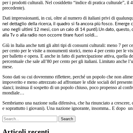
per i prodotti culturali. Nel cosiddetto “indice di pratica culturale”, il
precedente).
Dati impressionanti, in cui, oltre al numero di italiani privi di qualunq
nel dettaglio della ricerca, il quadro si fa ancora più fosco. Emerge 
uno negli ultimi 12 mesi, con un calo di 14 punti).
Un dato, questo, c
alla Tv o alla radio non occorre tirare fuori soldi…
Giù in Italia anche tutti gli altri tipi di consumi culturali: meno 7 per
per cento per le visite a monumenti storici, meno 4 per cento per le vis
per balletto e opera. E anche in fatto di partecipazione attiva, quella d
percentuale che sale all’80 per cento per gli italiani. Limitato anche l’u
mese.
Sono dati su cui dovremmo riflettere, perché un popolo che non alimenta 
impoverito e meno attrezzato ad affrontare le sfide sociali del presente
slanci; insinua il sospetto di un popolo chiuso, poco propenso al con
mondiale…
Sembriamo una nazione sulla difensiva, che ha rinunciato a crescere, di
e soprattutto i giovani). Una nazione ignorante, insomma.. E dopo un
Search
Articoli recenti