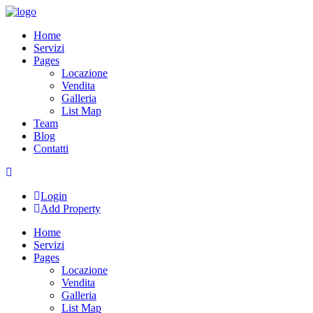
Skip
to
Home
content
Servizi
Pages
Locazione
Vendita
Galleria
List Map
Team
Blog
Contatti
Login
Add Property
Home
Servizi
Pages
Locazione
Vendita
Galleria
List Map