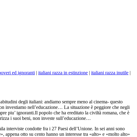
 poveri ed ignoranti
|
italiani razza in estinzione
|
italiani razza inutile
|
 abitudini degli italiani: andiamo sempre meno al cinema- questo
, non investiamo nell’educazione… La situazione è peggiore che negli
re piu’ ignoranti.Il popolo che ha ereditato la civiltà romana, che è
orizza i suoi beni, non investe sull’educazione…
ila interviste condotte fra i 27 Paesi dell’Unione. In sei anni sono
le», appena otto su cento hanno un interesse tra «alto» e «molto alto»