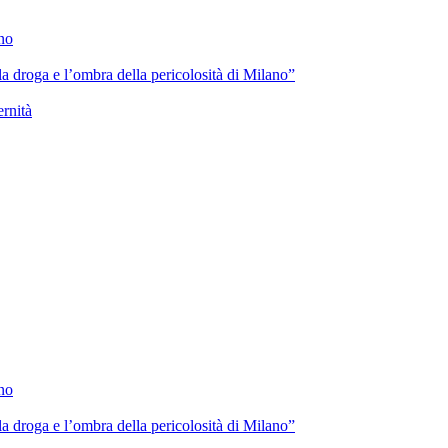
ano
lla droga e l’ombra della pericolosità di Milano”
ernità
ano
lla droga e l’ombra della pericolosità di Milano”