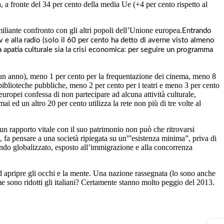
ica, a fronte del 34 per cento della media Ue (+4 per cento rispetto al
umiliante confronto con gli altri popoli dell’Unione europea.
Entrando
Tv e alla radio (solo il 60 per cento ha detto di averne visto almeno
a apatia culturale sia la crisi economica: per seguire un programma
o in un anno), meno 1 per cento per la frequentazione dei cinema, meno 8
e biblioteche pubbliche, meno 2 per cento per i teatri e meno 3 per cento
 europei confessa di non partecipare ad alcuna attività culturale,
mai ed un altro 20 per cento utilizza la rete non più di tre volte al
 un rapporto vitale con il suo patrimonio non può che ritrovarsi
o, fa pensare a una società ripiegata su un'”esistenza minima”, priva di
ondo globalizzato, esposto all’immigrazione e alla concorrenza
 ad apripre gli occhi e la mente. Una nazione rassegnata (lo sono anche
sono ridotti gli italiani? Certamente stanno molto peggio del 2013.