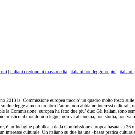
roni
|
italiani credono ai mass media
|
italiani non leggono piu'
|
italiani
ntano 2013 la Commissione europea traccio’ un quadro molto fosco sulle
ano su due legge almeno un libro l’anno, non abbiamo interessi culturali
ole la Commissione europea ha fatto due piu’ due: Gli Italiani sono semp
onio artistico al mondo non legge, non va al cinema, non studia, non val
icolare, è un’indagine pubblicata dalla Commissione europea basata su 26 m
cun interesse culturale. Un italiano su due ha una «bassa pratica cultura