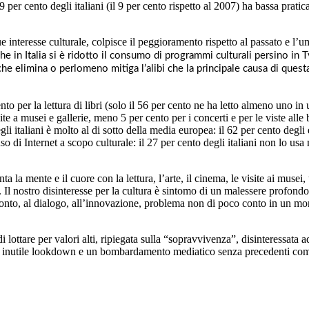
 49 per cento degli italiani (il 9 per cento rispetto al 2007) ha bassa prat
ue interesse culturale, colpisce il peggioramento rispetto al passato e l’
che in Italia si è ridotto il consumo di programmi culturali persino in 
he elimina o perlomeno mitiga l’alibi che la principale causa di quest
 cento per la lettura di libri (solo il 56 per cento ne ha letto almeno un
ite a musei e gallerie, meno 5 per cento per i concerti e per le viste all
egli italiani è molto al di sotto della media europea: il 62 per cento degli
so di Internet a scopo culturale: il 27 per cento degli italiani non lo usa 
la mente e il cuore con la lettura, l’arte, il cinema, le visite ai musei,
. Il nostro disinteresse per la cultura è sintomo di un malessere profond
fronto, al dialogo, all’innovazione, problema non di poco conto in un m
 lottare per valori alti, ripiegata sulla “sopravvivenza”, disinteressata
 inutile lookdown e un bombardamento mediatico senza precedenti come 