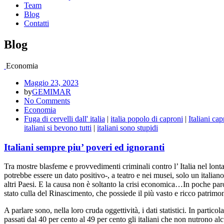
Team
Blog
Contatti
Blog
Economia
Maggio 23, 2023
by
GEMIMAR
No Comments
Economia
Fuga di cervelli dall' italia
|
italia popolo di caproni
|
Italiani cap
italiani si bevono tutti
|
italiani sono stupidi
Italiani sempre piu’ poveri ed ignoranti
Tra mostre blasfeme e provvedimenti criminali contro l’ Italia nel lo
potrebbe essere un dato positivo-, a teatro e nei musei, solo un itali
altri Paesi. E la causa non è soltanto la crisi economica…In poche par
stato culla del Rinascimento, che possiede il più vasto e ricco patrim
A parlare sono, nella loro cruda oggettività, i dati statistici. In part
passati dal 40 per cento al 49 per cento gli italiani che non nutrono al