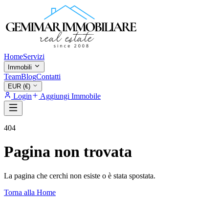
Home
Servizi
Immobili
Team
Blog
Contatti
EUR (€)
Login
Aggiungi Immobile
404
Pagina non trovata
La pagina che cerchi non esiste o è stata spostata.
Torna alla Home