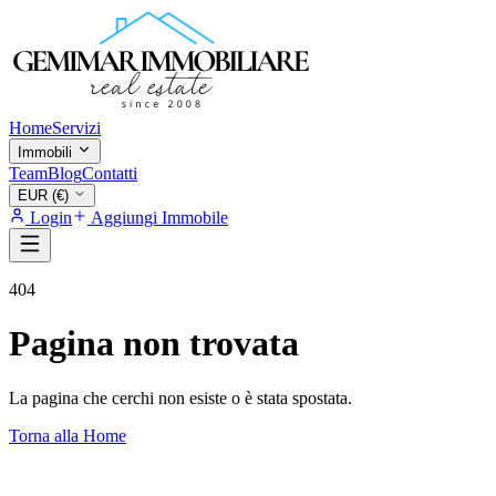
Home
Servizi
Immobili
Team
Blog
Contatti
EUR (€)
Login
Aggiungi Immobile
404
Pagina non trovata
La pagina che cerchi non esiste o è stata spostata.
Torna alla Home