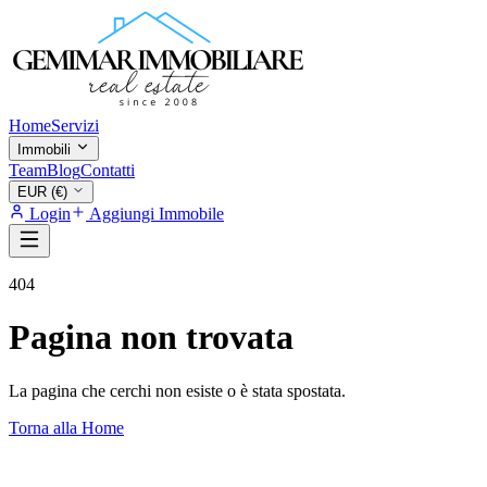
Home
Servizi
Immobili
Team
Blog
Contatti
EUR (€)
Login
Aggiungi Immobile
404
Pagina non trovata
La pagina che cerchi non esiste o è stata spostata.
Torna alla Home