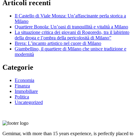
Articoli recenti
Il Castello di Viale Monza: Un’affascinante perla storica a
Milano
Quartiere Bonola: Un’oasi di tranquillità e vitalità a Milano
La situazione critica dei giovani di Rogoredo, tra il labirinto
della droga e l’ombra della pericolosità di Milano”
Brera: L’incanto artistico nel cuore di Milano
Giambellino, il quartiere di Milano che unisce tradizione e
modernità
Categorie
Economia
Finanza
Immobiliare
Politica
Uncategorized
Gemimar, with more than 15 years experience, is perfectly placed to