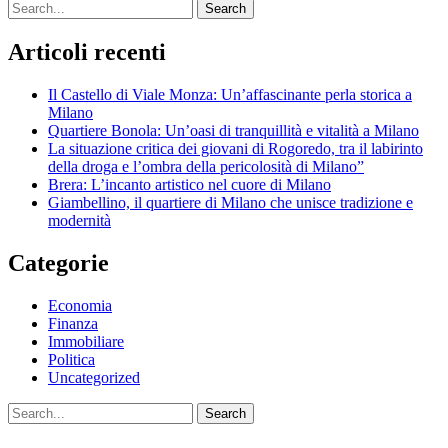
Search
Articoli recenti
Il Castello di Viale Monza: Un’affascinante perla storica a
Milano
Quartiere Bonola: Un’oasi di tranquillità e vitalità a Milano
La situazione critica dei giovani di Rogoredo, tra il labirinto
della droga e l’ombra della pericolosità di Milano”
Brera: L’incanto artistico nel cuore di Milano
Giambellino, il quartiere di Milano che unisce tradizione e
modernità
Categorie
Economia
Finanza
Immobiliare
Politica
Uncategorized
Search