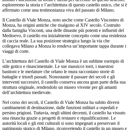
esploreremo la storia e l’architettura di questo castello unico, che si è
affermato come una testimonianza viva del passato di Milano.
Il Castello di Viale Monza, noto anche come Castello Visconteo di
Monza, ha origini antiche che risalgono al XIV secolo. Costruito
dalla famiglia Visconti, una delle dinastie più potenti e influenti del
Medioevo, il castello era inizialmente concepito come una residenza
di caccia reale. La sua posizione strategica lungo la via che
collegava Milano a Monza lo rendeva un’importante tappa durante i
viaggi di corte.
L’architettura del Castello di Viale Monza è un sublime esempio di
stile gotico e rinascimentale. Le sue massicce torri, i maestosi
bastioni e le merlature che orlano le mura raccontano storie di
battaglie e trionfi passati. Nonostante il passare dei secoli e gli
interventi successivi, il castello conserva ancora gran parte della sua
struttura originale, rendendolo un museo vivente per gli amanti
dell’architettura medievale.
Nel corso dei secoli, il Castello di Viale Monza ha subito diversi
cambiamenti di destinazione, dalle funzioni militari a ospedali e
persino prigioni. Tuttavia, negli ultimi decenni, il castello ha vissuto
una rinascita grazie a progetti di restauro e riqualificazione. Le
autorità locali e gli enti culturali si sono impegnati a preservare il
patrimonio storico di Milano, riconvertendo il castello in un museo e