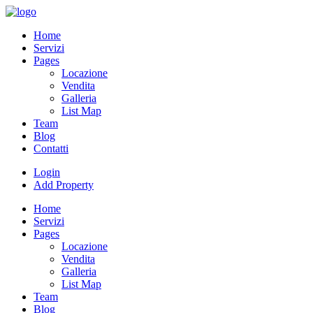
Skip
to
Home
content
Servizi
Pages
Locazione
Vendita
Galleria
List Map
Team
Blog
Contatti
Login
Add Property
Home
Servizi
Pages
Locazione
Vendita
Galleria
List Map
Team
Blog