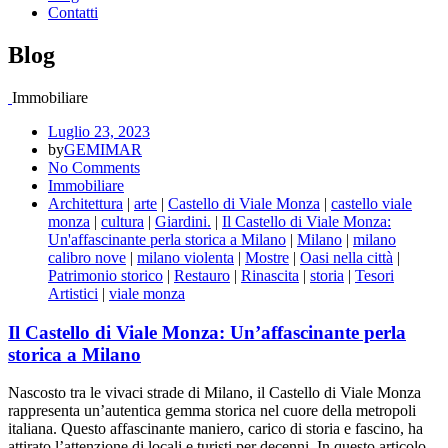
Contatti
Blog
Immobiliare
Luglio 23, 2023
by
GEMIMAR
No Comments
Immobiliare
Architettura
|
arte
|
Castello di Viale Monza
|
castello viale
monza
|
cultura
|
Giardini.
|
Il Castello di Viale Monza:
Un'affascinante perla storica a Milano
|
Milano
|
milano
calibro nove
|
milano violenta
|
Mostre
|
Oasi nella città
|
Patrimonio storico
|
Restauro
|
Rinascita
|
storia
|
Tesori
Artistici
|
viale monza
Il Castello di Viale Monza: Un’affascinante perla
storica a Milano
Nascosto tra le vivaci strade di Milano, il Castello di Viale Monza
rappresenta un’autentica gemma storica nel cuore della metropoli
italiana. Questo affascinante maniero, carico di storia e fascino, ha
attirato l’attenzione di locali e turisti per decenni. In questo articolo,