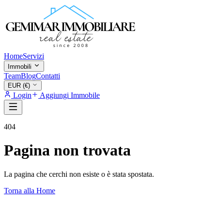
Home
Servizi
Immobili
Team
Blog
Contatti
EUR (€)
Login
Aggiungi Immobile
404
Pagina non trovata
La pagina che cerchi non esiste o è stata spostata.
Torna alla Home