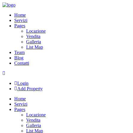
Skip
to
Home
content
Servizi
Pages
Locazione
Vendita
Galleria
List Map
Team
Blog
Contatti
Login
Add Property
Home
Servizi
Pages
Locazione
Vendita
Galleria
List Map