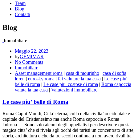
Team
Blog
Contatti
Blog
Immobiliare
Maggio 22, 2023
by
GEMIMAR
No Comments
Immobiliare
Asset management roma
|
casa di mourinho
|
casa di sofia
loren
|
eurosky roma
|
fai valutare la tua casa
|
Le case piu'
belle di roma
|
Le case piu' costose di roma
|
Roma capoccia
|
valuta la tua casa
|
Valutazioni immobiliare
Le case piu’ belle di Roma
Roma Caput Mundi, Citta’ eterna, culla della civilta’ occidentale e
capitale del Cristianesimo ma anche Roma capoccia e Roma
ladrona…. Sono solo alcuni degli appellativi per descrivere questa
magica citta’ che si rivela agli occhi dei turisti un concentrato di arte,
storia, architettura e che da tre secoli continua a non avere rivali tra