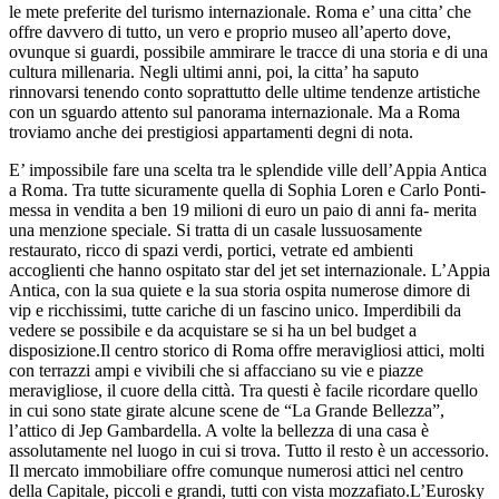
le mete preferite del turismo internazionale. Roma e’ una citta’ che
offre davvero di tutto, un vero e proprio museo all’aperto dove,
ovunque si guardi, possibile ammirare le tracce di una storia e di una
cultura millenaria. Negli ultimi anni, poi, la citta’ ha saputo
rinnovarsi tenendo conto soprattutto delle ultime tendenze artistiche
con un sguardo attento sul panorama internazionale. Ma a Roma
troviamo anche dei prestigiosi appartamenti degni di nota.
E’ impossibile fare una scelta tra le splendide ville dell’Appia Antica
a Roma. Tra tutte sicuramente quella di Sophia Loren e Carlo Ponti-
messa in vendita a ben 19 milioni di euro un paio di anni fa- merita
una menzione speciale. Si tratta di un casale lussuosamente
restaurato, ricco di spazi verdi, portici, vetrate ed ambienti
accoglienti che hanno ospitato star del jet set internazionale. L’Appia
Antica, con la sua quiete e la sua storia ospita numerose dimore di
vip e ricchissimi, tutte cariche di un fascino unico. Imperdibili da
vedere se possibile e da acquistare se si ha un bel budget a
disposizione.Il centro storico di Roma offre meravigliosi attici, molti
con terrazzi ampi e vivibili che si affacciano su vie e piazze
meravigliose, il cuore della città. Tra questi è facile ricordare quello
in cui sono state girate alcune scene de “La Grande Bellezza”,
l’attico di Jep Gambardella. A volte la bellezza di una casa è
assolutamente nel luogo in cui si trova. Tutto il resto è un accessorio.
Il mercato immobiliare offre comunque numerosi attici nel centro
della Capitale, piccoli e grandi, tutti con vista mozzafiato.L’Eurosky