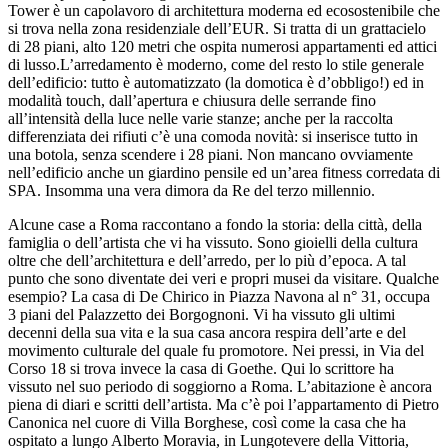
Tower è un capolavoro di architettura moderna ed ecosostenibile che
si trova nella zona residenziale dell’EUR. Si tratta di un grattacielo
di 28 piani, alto 120 metri che ospita numerosi appartamenti ed attici
di lusso.L’arredamento è moderno, come del resto lo stile generale
dell’edificio: tutto è automatizzato (la domotica è d’obbligo!) ed in
modalità touch, dall’apertura e chiusura delle serrande fino
all’intensità della luce nelle varie stanze; anche per la raccolta
differenziata dei rifiuti c’è una comoda novità: si inserisce tutto in
una botola, senza scendere i 28 piani. Non mancano ovviamente
nell’edificio anche un giardino pensile ed un’area fitness corredata di
SPA. Insomma una vera dimora da Re del terzo millennio.
Alcune case a Roma raccontano a fondo la storia: della città, della
famiglia o dell’artista che vi ha vissuto. Sono gioielli della cultura
oltre che dell’architettura e dell’arredo, per lo più d’epoca. A tal
punto che sono diventate dei veri e propri musei da visitare. Qualche
esempio? La casa di De Chirico in Piazza Navona al n° 31, occupa
3 piani del Palazzetto dei Borgognoni. Vi ha vissuto gli ultimi
decenni della sua vita e la sua casa ancora respira dell’arte e del
movimento culturale del quale fu promotore. Nei pressi, in Via del
Corso 18 si trova invece la casa di Goethe. Qui lo scrittore ha
vissuto nel suo periodo di soggiorno a Roma. L’abitazione è ancora
piena di diari e scritti dell’artista. Ma c’è poi l’appartamento di Pietro
Canonica nel cuore di Villa Borghese, così come la casa che ha
ospitato a lungo Alberto Moravia, in Lungotevere della Vittoria,