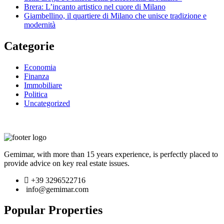
Brera: L’incanto artistico nel cuore di Milano
Giambellino, il quartiere di Milano che unisce tradizione e
modernità
Categorie
Economia
Finanza
Immobiliare
Politica
Uncategorized
Gemimar, with more than 15 years experience, is perfectly placed to
provide advice on key real estate issues.
+39 3296522716
info@gemimar.com
Popular Properties