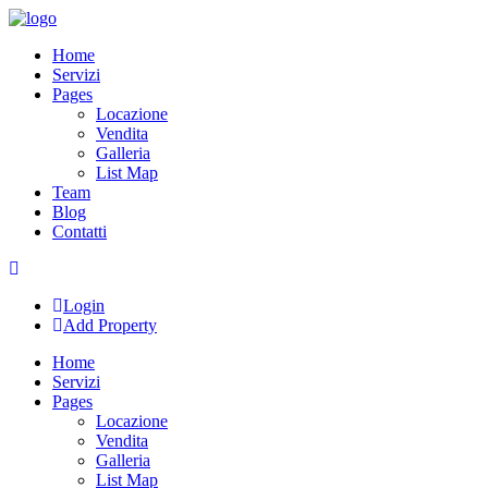
Skip
to
Home
content
Servizi
Pages
Locazione
Vendita
Galleria
List Map
Team
Blog
Contatti
Login
Add Property
Home
Servizi
Pages
Locazione
Vendita
Galleria
List Map