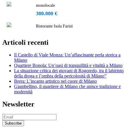
monolocale
300.000 €
Ristorante Isola Farini
Articoli recenti
Il Castello di Viale Monza: Un’affascinante perla storica a
Milano
Quartiere Bonola: Un’oasi di tranquillità e vitalità a Milano
La situazione critica dei giovani di Rogoredo, tra il labirinto
della droga e l’ombra della pericolosità di Milano”
Brera: L’incanto artistico nel cuore di Milano
Giambellino, il quartiere di Milano che unisce tradizione e
modernità
Newsletter
Subscribe