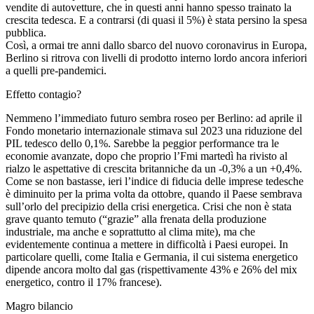
vendite di autovetture, che in questi anni hanno spesso trainato la
crescita tedesca. E a contrarsi (di quasi il 5%) è stata persino la spesa
pubblica.
Così, a ormai tre anni dallo sbarco del nuovo coronavirus in Europa,
Berlino si ritrova con livelli di prodotto interno lordo ancora inferiori
a quelli pre-pandemici.
Effetto contagio?
Nemmeno l’immediato futuro sembra roseo per Berlino: ad aprile il
Fondo monetario internazionale stimava sul 2023 una riduzione del
PIL tedesco dello 0,1%. Sarebbe la peggior performance tra le
economie avanzate, dopo che proprio l’Fmi martedì ha rivisto al
rialzo le aspettative di crescita britanniche da un -0,3% a un +0,4%.
Come se non bastasse, ieri l’indice di fiducia delle imprese tedesche
è diminuito per la prima volta da ottobre, quando il Paese sembrava
sull’orlo del precipizio della crisi energetica. Crisi che non è stata
grave quanto temuto (“grazie” alla frenata della produzione
industriale, ma anche e soprattutto al clima mite), ma che
evidentemente continua a mettere in difficoltà i Paesi europei. In
particolare quelli, come Italia e Germania, il cui sistema energetico
dipende ancora molto dal gas (rispettivamente 43% e 26% del mix
energetico, contro il 17% francese).
Magro bilancio