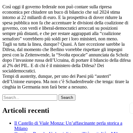
Così oggi il governo federale non può contare sulla ripresa
economica per chiudere un buco di bilancio che sul 2024 stima
intorno ai 22 miliardi di euro. E la prospettiva di dover ridurre la
spesa pubblica non fa che accentuare le divisioni della coalizione di
governo, con verdi e liberal-democratici arroccati su posizioni
sempre più distanti, e che per restare aggrappati alla “coalizione
semaforo” vorrebbero più soldi per i loro ministeri, non meno.
Tagli su tutta la linea, dunque? Quasi. A fare eccezione sarebbe la
Difesa, dal momento che Berlino vorrebbe rispettare gli impegni
presi con la Zeitenwende, la “Svolta epocale” annunciata da Scholz
dopo l’invasione russa dell’Ucraina, di portare il bilancio della difesa
al 2% del PIL. E di chi è il ministero della Difesa? Dei
socialdemocratici.
Tempi di austerity, dunque, per uno dei Paesi più “austeri”
dell’Unione europea. Ma non c’è Schadenfreude che tenga: tirare la
cinghia in Germania non farà bene a nessuno.
Search
Articoli recenti
Il Castello di Viale Monza: Un’affascinante perla storica a
Milano