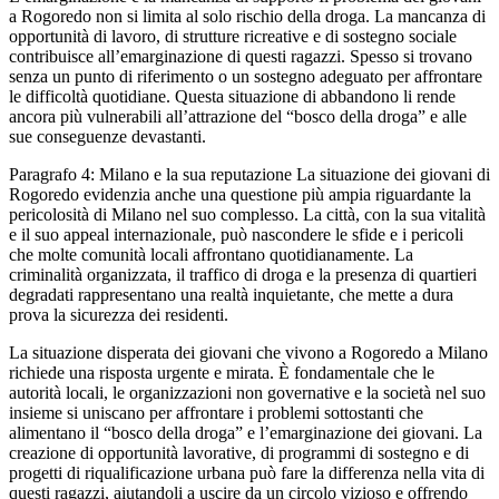
a Rogoredo non si limita al solo rischio della droga. La mancanza di
opportunità di lavoro, di strutture ricreative e di sostegno sociale
contribuisce all’emarginazione di questi ragazzi. Spesso si trovano
senza un punto di riferimento o un sostegno adeguato per affrontare
le difficoltà quotidiane. Questa situazione di abbandono li rende
ancora più vulnerabili all’attrazione del “bosco della droga” e alle
sue conseguenze devastanti.
Paragrafo 4: Milano e la sua reputazione La situazione dei giovani di
Rogoredo evidenzia anche una questione più ampia riguardante la
pericolosità di Milano nel suo complesso. La città, con la sua vitalità
e il suo appeal internazionale, può nascondere le sfide e i pericoli
che molte comunità locali affrontano quotidianamente. La
criminalità organizzata, il traffico di droga e la presenza di quartieri
degradati rappresentano una realtà inquietante, che mette a dura
prova la sicurezza dei residenti.
La situazione disperata dei giovani che vivono a Rogoredo a Milano
richiede una risposta urgente e mirata. È fondamentale che le
autorità locali, le organizzazioni non governative e la società nel suo
insieme si uniscano per affrontare i problemi sottostanti che
alimentano il “bosco della droga” e l’emarginazione dei giovani. La
creazione di opportunità lavorative, di programmi di sostegno e di
progetti di riqualificazione urbana può fare la differenza nella vita di
questi ragazzi, aiutandoli a uscire da un circolo vizioso e offrendo