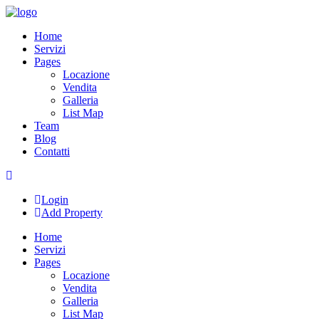
Skip
to
Home
content
Servizi
Pages
Locazione
Vendita
Galleria
List Map
Team
Blog
Contatti
Login
Add Property
Home
Servizi
Pages
Locazione
Vendita
Galleria
List Map