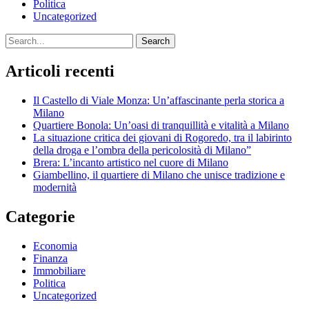
Politica
Uncategorized
Search
Articoli recenti
Il Castello di Viale Monza: Un’affascinante perla storica a
Milano
Quartiere Bonola: Un’oasi di tranquillità e vitalità a Milano
La situazione critica dei giovani di Rogoredo, tra il labirinto
della droga e l’ombra della pericolosità di Milano”
Brera: L’incanto artistico nel cuore di Milano
Giambellino, il quartiere di Milano che unisce tradizione e
modernità
Categorie
Economia
Finanza
Immobiliare
Politica
Uncategorized