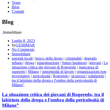
Team
Blog
Contatti
Blog
Immobiliare
Luglio 8, 2023
by
GEMIMAR
No Comments
Immobiliare
autorità locali
|
bosco della droga
|
criminalità
|
degrado
urbano
|
droga
|
emarginazione
|
futuro luminoso
|
giovani
|
La
situazione critica dei giovani di Rogoredo
|
mancanza di
supporto
|
Milano
|
opportunità di lavoro
|
organizzazioni non
governative
|
pericolosità
|
Rogoredo
|
sicurezza
|
solidarietà
|
tra il labirinto della droga e l'ombra della pericolosità di
Milano"
La situazione critica dei giovani di Rogoredo, tra il
labirinto della droga e l’ombra della pericolosità di
Milano”