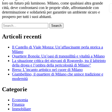
loro un futuro più luminoso. Milano, come qualsiasi altra grande
città, deve confrontarsi con le proprie sfide, affrontandole con
determinazione e solidarietà per garantire un ambiente sicuro e
prospero per tutti i suoi abitanti.
Search
Articoli recenti
Il Castello di Viale Monza: Un’affascinante perla storica a
Milano
Quartiere Bonola: Un’oasi di tranquillità e vitalità a Milano
La situazione critica dei giovani di Rogoredo, tra il labirinto
della droga e l’ombra della pericolosità di Milano”
Brera: L’incanto artistico nel cuore di Milano
Giambellino, il quartiere di Milano che unisce tradizione e
modernità
Categorie
Economia
Finanza
Immobiliare