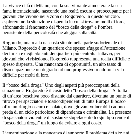
La vivace città di Milano, con la sua vibrante atmosfera e la sua
fama internazionale, nasconde una realtà oscura e preoccupante per i
giovani che vivono nella zona di Rogoredo. In questo articolo,
esploreremo la situazione disperata in cui si trovano molti di loro,
affrontando il fenomeno del “bosco della droga” e l’ombra
persistente della pericolosità che aleggia sulla città.
Rogoredo, una realtà nascosta situato nella parte sudorientale di
Milano, Rogoredo è un quartiere che spesso sfugge all’attenzione
dei turisti e degli abitanti dei quartieri più centrali. Tuttavia, per i
giovani che vi risiedono, Rogoredo rappresenta una realtà difficile e
spesso disperata. Una mancanza di opportunità, un alto tasso di
disoccupazione e un degrado urbano progressivo rendono la vita
difficile per molti di loro.
Il “bosco della droga” Uno degli aspetti più preoccupanti della
situazione a Rogoredo è il cosiddetto “bosco della droga”. Si tratta
di un’area boschiva poco distante dal quartiere, divenuta un punto di
ritrovo per spacciatori e tossicodipendenti di tutta Europa.Il bosco
offre un rifugio oscuro e isolato, dove giovani vulnerabili cadono
preda di un ciclo pericoloso di dipendenza e criminalità. La presenza
di spacciatori violenti e di sostanze stupefacenti di ogni tipo rende il
“bosco della droga” un luogo da evitare a ogni costo.
L’emarginazione e la mancanza di supporto Il problema dei giovani