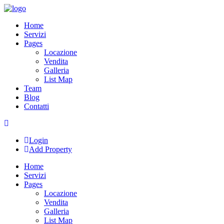
Skip
to
Home
content
Servizi
Pages
Locazione
Vendita
Galleria
List Map
Team
Blog
Contatti
Login
Add Property
Home
Servizi
Pages
Locazione
Vendita
Galleria
List Map