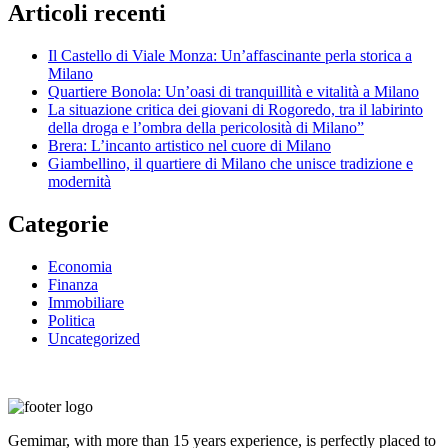
Articoli recenti
Il Castello di Viale Monza: Un’affascinante perla storica a
Milano
Quartiere Bonola: Un’oasi di tranquillità e vitalità a Milano
La situazione critica dei giovani di Rogoredo, tra il labirinto
della droga e l’ombra della pericolosità di Milano”
Brera: L’incanto artistico nel cuore di Milano
Giambellino, il quartiere di Milano che unisce tradizione e
modernità
Categorie
Economia
Finanza
Immobiliare
Politica
Uncategorized
Gemimar, with more than 15 years experience, is perfectly placed to