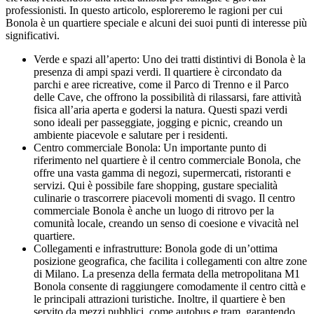
professionisti. In questo articolo, esploreremo le ragioni per cui
Bonola è un quartiere speciale e alcuni dei suoi punti di interesse più
significativi.
Verde e spazi all’aperto: Uno dei tratti distintivi di Bonola è la
presenza di ampi spazi verdi. Il quartiere è circondato da
parchi e aree ricreative, come il Parco di Trenno e il Parco
delle Cave, che offrono la possibilità di rilassarsi, fare attività
fisica all’aria aperta e godersi la natura. Questi spazi verdi
sono ideali per passeggiate, jogging e picnic, creando un
ambiente piacevole e salutare per i residenti.
Centro commerciale Bonola: Un importante punto di
riferimento nel quartiere è il centro commerciale Bonola, che
offre una vasta gamma di negozi, supermercati, ristoranti e
servizi. Qui è possibile fare shopping, gustare specialità
culinarie o trascorrere piacevoli momenti di svago. Il centro
commerciale Bonola è anche un luogo di ritrovo per la
comunità locale, creando un senso di coesione e vivacità nel
quartiere.
Collegamenti e infrastrutture: Bonola gode di un’ottima
posizione geografica, che facilita i collegamenti con altre zone
di Milano. La presenza della fermata della metropolitana M1
Bonola consente di raggiungere comodamente il centro città e
le principali attrazioni turistiche. Inoltre, il quartiere è ben
servito da mezzi pubblici, come autobus e tram, garantendo