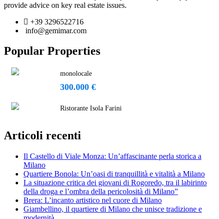
provide advice on key real estate issues.
+39 3296522716
info@gemimar.com
Popular Properties
monolocale
300.000 €
Ristorante Isola Farini
Articoli recenti
Il Castello di Viale Monza: Un’affascinante perla storica a
Milano
Quartiere Bonola: Un’oasi di tranquillità e vitalità a Milano
La situazione critica dei giovani di Rogoredo, tra il labirinto
della droga e l’ombra della pericolosità di Milano”
Brera: L’incanto artistico nel cuore di Milano
Giambellino, il quartiere di Milano che unisce tradizione e
modernità