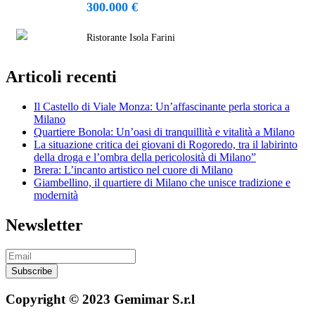
300.000 €
Ristorante Isola Farini
Articoli recenti
Il Castello di Viale Monza: Un’affascinante perla storica a
Milano
Quartiere Bonola: Un’oasi di tranquillità e vitalità a Milano
La situazione critica dei giovani di Rogoredo, tra il labirinto
della droga e l’ombra della pericolosità di Milano”
Brera: L’incanto artistico nel cuore di Milano
Giambellino, il quartiere di Milano che unisce tradizione e
modernità
Newsletter
Subscribe
Copyright © 2023 Gemimar S.r.l