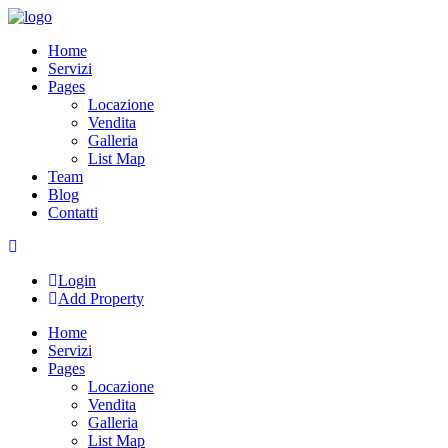
Skip
to
Home
content
Servizi
Pages
Locazione
Vendita
Galleria
List Map
Team
Blog
Contatti
Login
Add Property
Home
Servizi
Pages
Locazione
Vendita
Galleria
List Map