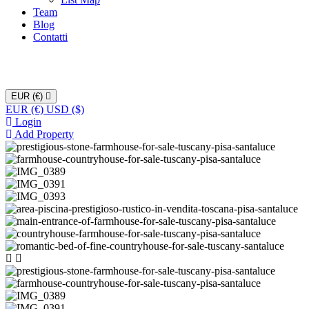
Team
Blog
Contatti
EUR (€)
EUR (€)
USD ($)
Login
Add Property