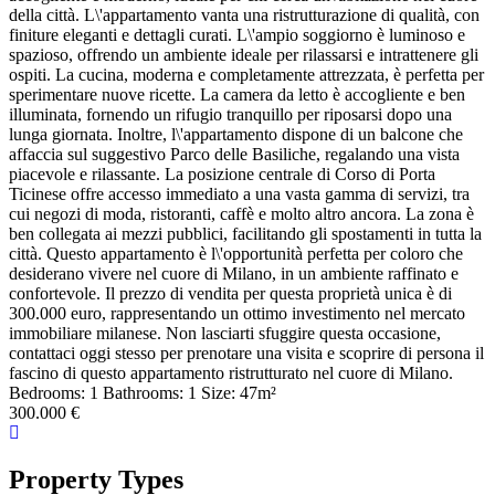
della città. L\'appartamento vanta una ristrutturazione di qualità, con
finiture eleganti e dettagli curati. L\'ampio soggiorno è luminoso e
spazioso, offrendo un ambiente ideale per rilassarsi e intrattenere gli
ospiti. La cucina, moderna e completamente attrezzata, è perfetta per
sperimentare nuove ricette. La camera da letto è accogliente e ben
illuminata, fornendo un rifugio tranquillo per riposarsi dopo una
lunga giornata. Inoltre, l\'appartamento dispone di un balcone che
affaccia sul suggestivo Parco delle Basiliche, regalando una vista
piacevole e rilassante. La posizione centrale di Corso di Porta
Ticinese offre accesso immediato a una vasta gamma di servizi, tra
cui negozi di moda, ristoranti, caffè e molto altro ancora. La zona è
ben collegata ai mezzi pubblici, facilitando gli spostamenti in tutta la
città. Questo appartamento è l\'opportunità perfetta per coloro che
desiderano vivere nel cuore di Milano, in un ambiente raffinato e
confortevole. Il prezzo di vendita per questa proprietà unica è di
300.000 euro, rappresentando un ottimo investimento nel mercato
immobiliare milanese. Non lasciarti sfuggire questa occasione,
contattaci oggi stesso per prenotare una visita e scoprire di persona il
fascino di questo appartamento ristrutturato nel cuore di Milano.
Bedrooms:
1
Bathrooms:
1
Size:
47
m²
300.000 €
Property Types