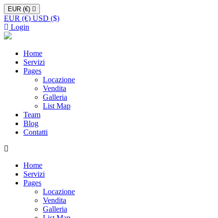
EUR (€)
EUR (€)
USD ($)
Login
Home
Servizi
Pages
Locazione
Vendita
Galleria
List Map
Team
Blog
Contatti
Home
Servizi
Pages
Locazione
Vendita
Galleria
List Map