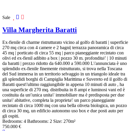
Sale
Villa Margherita Baratti
Ex-fienile di charme ristrutturato vicino al golfo di baratti | superficie
270 mq circa con 4 camere e 2 bagni| terrazza panoramica di circa
45 mq | porticato di circa 55 mq | parco pianeggiante recintato con
olivi ed ex-fienil adibito a box | pozzo 30 m. profondita\' | 10 minuti
da baratti | prezzo ridotto da 640.000 a 590.000 L\'annunciata è uno
splendido ex-fienile finemente ristrutturato, si trova nella Toscana
del Sud immersa in un territorio selvaggio in un triangolo ideale tra
gli splendidi borghi di Campiglia Marittima e Suvereto ed il golfo di
Baratti quest\'ultimo raggiungibile in appena 10 minuti di auto , ha
una superficie di 270 mq. distribuita in 8 ampi e luminosi vani ed è
costituita da un\'unica unita\' immobiliare ma è predisposta per due
unita\' abitative, completa la proprieta\' un parco pianeggiante
recintato di circa 1000 mq con una bella oliveta biologica, un pozzo
di circa 30 mq, un edificio autonomo uso box e due posti auto per
gli ospiti.
Bedrooms:
4
Bathrooms:
2
Size:
270
m²
750.000 €