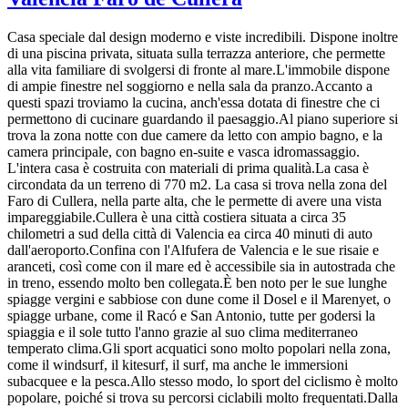
Casa speciale dal design moderno e viste incredibili. Dispone inoltre
di una piscina privata, situata sulla terrazza anteriore, che permette
alla vita familiare di svolgersi di fronte al mare.L'immobile dispone
di ampie finestre nel soggiorno e nella sala da pranzo.Accanto a
questi spazi troviamo la cucina, anch'essa dotata di finestre che ci
permettono di cucinare guardando il paesaggio.Al piano superiore si
trova la zona notte con due camere da letto con ampio bagno, e la
camera principale, con bagno en-suite e vasca idromassaggio.
L'intera casa è costruita con materiali di prima qualità.La casa è
circondata da un terreno di 770 m2. La casa si trova nella zona del
Faro di Cullera, nella parte alta, che le permette di avere una vista
impareggiabile.Cullera è una città costiera situata a circa 35
chilometri a sud della città di Valencia ea circa 40 minuti di auto
dall'aeroporto.Confina con l'Alfufera de Valencia e le sue risaie e
aranceti, così come con il mare ed è accessibile sia in autostrada che
in treno, essendo molto ben collegata.È ben noto per le sue lunghe
spiagge vergini e sabbiose con dune come il Dosel e il Marenyet, o
spiagge urbane, come il Racó e San Antonio, tutte per godersi la
spiaggia e il sole tutto l'anno grazie al suo clima mediterraneo
temperato clima.Gli sport acquatici sono molto popolari nella zona,
come il windsurf, il kitesurf, il surf, ma anche le immersioni
subacquee e la pesca.Allo stesso modo, lo sport del ciclismo è molto
popolare, poiché si trova su percorsi ciclabili molto frequentati.Dalla