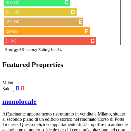
C
(69-80)
D
(55-68)
E
(39-54)
F
(21-38)
G
(1-20)
Energy Efficiency Rating for EU
Featured Properties
Milan
Sale
monolocale
Affascinante appartamento ristrutturato in vendita a Milano, situato
al secondo piano di un edificio storico nel rinomato Corso di Porta
Ticinese. Questo delizioso appartamento di 47 mq offre un ambiente
accogliente e moderno, ideale per chi cerca un\'abitazione nel cuore