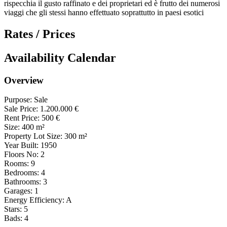
rispecchia il gusto raffinato e dei proprietari ed è frutto dei numerosi
viaggi che gli stessi hanno effettuato soprattutto in paesi esotici
Rates / Prices
Availability Calendar
Overview
Purpose:
Sale
Sale Price:
1.200.000
€
Rent Price:
500
€
Size:
400
m²
Property Lot Size:
300
m²
Year Built:
1950
Floors No:
2
Rooms:
9
Bedrooms:
4
Bathrooms:
3
Garages:
1
Energy Efficiency:
A
Stars:
5
Bads:
4