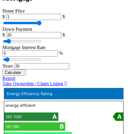
Home Price
$
$
Down Payment
$
$
Mortgage Interest Rate
%
Years
Calculate
Report
Take Ownership / Claim Listing
Energy Efficiency Rating
energy efficient
A
A
(92-100)
B
(81-99)