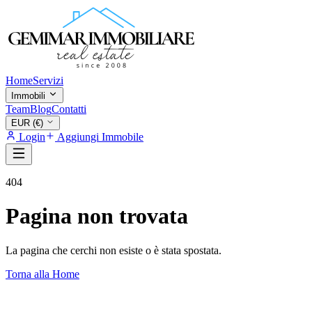
Home
Servizi
Immobili
Team
Blog
Contatti
EUR (€)
Login
Aggiungi Immobile
404
Pagina non trovata
La pagina che cerchi non esiste o è stata spostata.
Torna alla Home