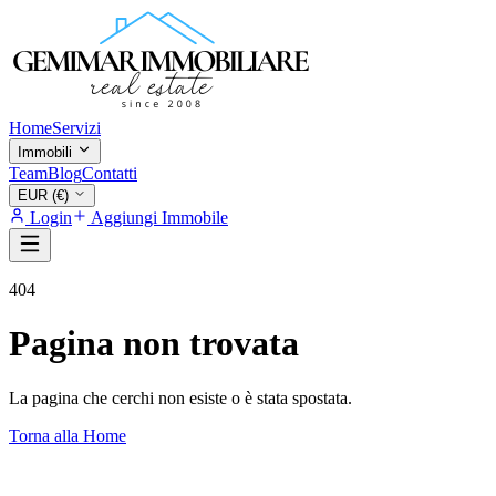
Home
Servizi
Immobili
Team
Blog
Contatti
EUR (€)
Login
Aggiungi Immobile
404
Pagina non trovata
La pagina che cerchi non esiste o è stata spostata.
Torna alla Home