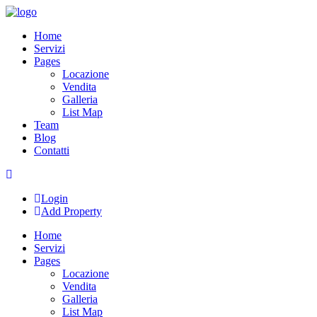
Skip
to
Home
content
Servizi
Pages
Locazione
Vendita
Galleria
List Map
Team
Blog
Contatti
Login
Add Property
Home
Servizi
Pages
Locazione
Vendita
Galleria
List Map