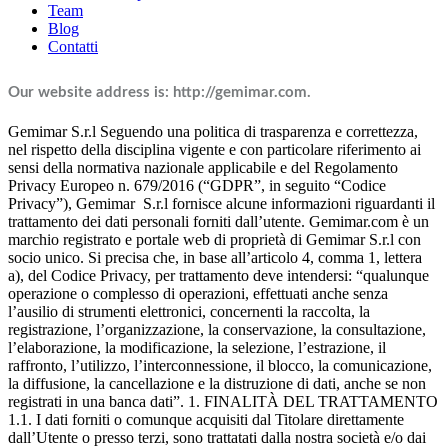
Team
Blog
Contatti
Our website address is: http://gemimar.com.
Gemimar S.r.l Seguendo una politica di trasparenza e correttezza, nel rispetto della disciplina vigente e con particolare riferimento ai sensi della normativa nazionale applicabile e del Regolamento Privacy Europeo n. 679/2016 (“GDPR”, in seguito “Codice Privacy”), Gemimar S.r.l fornisce alcune informazioni riguardanti il trattamento dei dati personali forniti dall’utente. Gemimar.com è un marchio registrato e portale web di proprietà di Gemimar S.r.l con socio unico. Si precisa che, in base all’articolo 4, comma 1, lettera a), del Codice Privacy, per trattamento deve intendersi: “qualunque operazione o complesso di operazioni, effettuati anche senza l’ausilio di strumenti elettronici, concernenti la raccolta, la registrazione, l’organizzazione, la conservazione, la consultazione, l’elaborazione, la modificazione, la selezione, l’estrazione, il raffronto, l’utilizzo, l’interconnessione, il blocco, la comunicazione, la diffusione, la cancellazione e la distruzione di dati, anche se non registrati in una banca dati”. 1. FINALITÀ DEL TRATTAMENTO 1.1. I dati forniti o comunque acquisiti dal Titolare direttamente dall’Utente o presso terzi, sono trattatati dalla nostra società e/o dai nostri incaricati per le seguenti finalità: a) per lo svolgimento della propria attività in esecuzione, gestione, conclusione, adempimento, dei rapporti precontrattuali e contrattuali in essere, per fornire i servizi richiesti o previsti in favore dell’Utente, nonché per l’espletamento delle attività strettamente connesse; b) per l’adempimento degli obblighi previsti da leggi, regolamenti, disposizioni emanate da autorità ed organi di vigilanza e controllo; c) per lo svolgimento di attività commerciali di promozione di servizi e prodotti offerti dal Titolare e/o dai suoi Partner commerciali, compreso l’invio di materiale pubblicitario o di comunicazioni periodiche. 1.2. Il Titolare procederà alla raccolta o al trattamento dei dati. Tali dati potranno però essere successivamente acquisiti e trattati dai soggetti Partner del Titolare che dovranno consegnare i beni od erogare i servizi acquistati, sempre nei limiti in cui tale trattamento sia strumentale per la specifica finalità perseguita dall’operazione o dai servizi richiesti. 1.3. I dati raccolti saranno altresì trattati dal Titolare, senza necessità di esplicito consenso conformemente alle previsioni di cui all’articolo 130, comma 4, del Codice della Privacy e al provvedimento del Garante “Semplificazioni di taluni adempimenti in ambito pubblico e privato rispetto a trattamenti per finalità amministrative e contabili” del 19/06/2008, per la comunicazione commerciale, l’offerta di prodotti o servizi, l’invio di materiale pubblicitario, il compimento di ricerche di mercato da parte del Titolare attraverso posta cartacea e posta elettronica. Ai sensi dell’articolo 7, comma 4, del Codice della Privacy, il cliente può opporsi in ogni momento “al trattamento dei dati personali che la riguardano ai fini di invio di materiale pubblicitario o di vendita diretta o per il compimento di ricerche di mercato o di comunicazione commerciale”. 2. MODALITÀ DI TRATTAMENTO DEI DATI Il trattamento in oggetto è svolto secondo le modalità previste dal Codice Privacy, anche a mezzo di strumenti informatici e automatizzati, in via non esaustiva attraverso operazioni di raccolta, registrazione, organizzazione, conservazione, elaborazione, selezione, raffronto, utilizzo, interconnessione, consultazione, comunicazione, cancellazione, distruzione, blocco dei dati, secondo principi di tutela della sicurezza/protezione, accessibilità, confidenzialità, integrità. Gli stessi dati sono trattati e detenuti nei termini di quanto obbligatoriamente previsto dalla legge, nei limiti e per le modalità dalla stessa specificate. Il trattamento è svolto direttamente dall’organizzazione del Titolare e dai soggetti esterni a tale organizzazione, facenti parte del network dei propri Partner commerciali, delegati in qualità di incaricati/responsabili della stessa società e/o soggetti strettamente connessi al funzionamento della stessa e/o all’espletamento delle attività contrattualmente previste e da Lei richieste (oltre a quanto precisato al punto 4). I dati non sono soggetti a diffusione. 3. CONFERIMENTO DEI DATI Il conferimento dei dati personali è necessario per la conclusione, gestione del contratto e per la migliore esecuzione delle prestazioni contrattuali previste, nonché per l’espletamento delle attività strettamente connesse all’adempimento di tali prestazioni. Il conferimento dei dati può essere obbligatorio in base a legge, regolamento, normativa comunitaria. L’eventuale rifiuto del consenso espresso al trattamento dei dati comporta l’impossibilità di concludere o dare esecuzione al contratto e/o di eseguire le prestazioni richieste, o contrattualmente previste. Il conferimento dei dati personali a fini di informazione e promozione commerciale dei servizi e delle offerte promosse dal Titolare è facoltativo e non comporta conseguenze in ordine al rapporto contrattuale. 4. AMBITO DI COMUNICAZIONE E DIFFUSIONE DEI DATI 4.1. I dati forniti potranno essere comunicati in forza delle finalità descritte al punto 1.1 a) e per essere sottoposti a trattamenti aventi le medesime finalità, ai seguenti soggetti: a) Collaboratori del Titolare; b) Soggetti esterni all’organizzazione del Titolare che svolgono attività connesse e strumentali e finalizzate alla gestione del rapporto contrattuale, ivi inclusi, personale di fiducia, legali, periti, società di consulenza aziendale, consulenti, studi professionali, enti di gestione di dati e servizi, società di recupero crediti, enti ed organismi che effettuano attività di gestione elettronica dei dati e di mezzi di pagamento, società che svolgono attività di stampa, trasmissione, imbustamento, trasporto e smistamento delle comunicazioni alla clientela, servizi di archiviazione della documentazione e società specializzate in servizi di data entry, fornitura di servizi informatici, servizi di gestione amministrativa e contabile, mediante soggetti incaricati dal Titolare. I dati potranno poi essere comunicati per le finalità di cui al punto 1.1 c) a collaboratori nonché incaricati del Titolare. 4.2. I dati personali non saranno diffusi, messi a disposizione o dati in consultazione in alcuna forma a soggetti diversi da quelli indicati al precedente punto 4.1 o a soggetti indeterminati. 5. DIRITTI DELL’INTERESSATO IN RELAZIONE AL TRATTAMENTO DEI DATI PERSONALI 5.1.L’ interessato, ha i diritti di cui all’art . 7 Codice della Privacy e art. 15 (diritto di accesso) del Regolamento europeo EU 2016/679 ovvero i diritti di: I. ottenere la conferma dell’esistenza o meno di dati personali che lo riguardano, anche se non ancora registrati, e la loro comunicazione in forma intelligibile. II. ottenere I’indicazione: a) dell’origine dei dati personali; b) delle finalità e modalità del trattamento; c) della logica applicata in caso di trattamento effettuato con l’ausilio di strumenti elettronici; d) degli estremi identificativi del titolare, dei responsabili e del rappresentante designato ai sensi dell’art. 5, comma 2 Codice Privacy e art. 3, comma 1,GDPR; e) dei soggetti o delle categorie di soggetti ai quali i dati personali possono essere comunicati o che possono venirne a conoscenza in qualità di rappresentante designate nel territorio dello Stato, di responsabili o incaricati. III. ottenere : a) l’aggiornamento, la rettificazione ovvero, quando vi ha interesse, l’integrazione dei dati; b) la cancellazione, la trasformazione in forma anonima o il blocco dei dati trattati in violazione di legge, compresi quelli di cui non è necessaria la conservazione in relazione agli scopi per i quali i dati sono stati raccolti o successivamente trattati; c) l’attestazione che le operazioni di cui alle lettere a) e b) sono state portate a conoscenza, anche per quanto riguarda il loro contenuto, di coloro ai quaIi i dati sono stati comunicati o diffusi, eccettuato il caso in cui tale adempimento si rivela impossibile o comporta un impiego di mezzi manifestamente sproporzionato rispetto al diritto tutelato. IV. opporsi, in tutto o in parte: a) per motivi legittimi al trattamento dei dati personali che lo riguardano, ancorché pertinenti allo scopo della raccolta; b) al trattamento di dati personali che lo riguardano a fini di invio di materiale pubblicitario o di vendita diretta o per il compimento di ricerche di mercato o di comunicazioni commerciali; V. il diritto di proporre reclamo all’Autorita di controllo per qualunque questione attinente ii suddetto trattamento dei dati. Ai sensi degli artt. da 16 a 22 del Regolamento europeo EU 2016/679 L’interessato potrà esercitare: VI. il diritto di rettifica (art. 16), VII. il diritto all’oblio (cancellazione art. 17), VIII. il diritto di limitazione del Trattamento (art. 18), IX. il diritto ad ottenere dal Titolare la notifica ai destinatari cui sono stati trasmessi i dati delle eventuali rettifiche o cancellazioni o limitazioni del trattamento (art. 19), X. il diritto alla portabilita (art. 20), XI. il diritto di opposizione (art. 21), XII. il diritto di rifiutare il processo automatizzato (art. 22). In tal modo Le viene consentito di accedere ai propri dati per: Verificarne la veridicità; Modificarli nel caso divengano inesatti; lntegrarli anche con dichiarazione integrativa; Richiederne la cancellazione; Limitarne il trattamento; Opporsi al trattamento. L’interessato potrà revocare in qualsiasi momento il consenso espresso in relazione alle distinte finalità sopra indicate, salvo l’impossibilità di prosecuzione dei rapporti commerciali come indicato e fermo restando il trattamento dei dati precedentemente acquisiti per l’adempimento degli obblighi fiscali e tributari dipendenti dai contratti conclusi. CANCELLAZIONE DEI DATI II Titolare in osservanza al corrispondente diritto di accesso all’interessato, ha predisposto procedure per le quali gli interessati possano richie