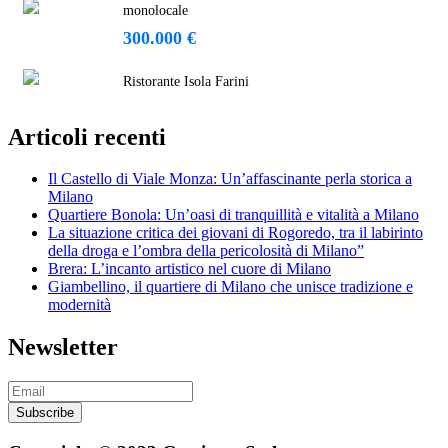
monolocale
300.000 €
Ristorante Isola Farini
Articoli recenti
Il Castello di Viale Monza: Un’affascinante perla storica a
Milano
Quartiere Bonola: Un’oasi di tranquillità e vitalità a Milano
La situazione critica dei giovani di Rogoredo, tra il labirinto
della droga e l’ombra della pericolosità di Milano”
Brera: L’incanto artistico nel cuore di Milano
Giambellino, il quartiere di Milano che unisce tradizione e
modernità
Newsletter
Subscribe