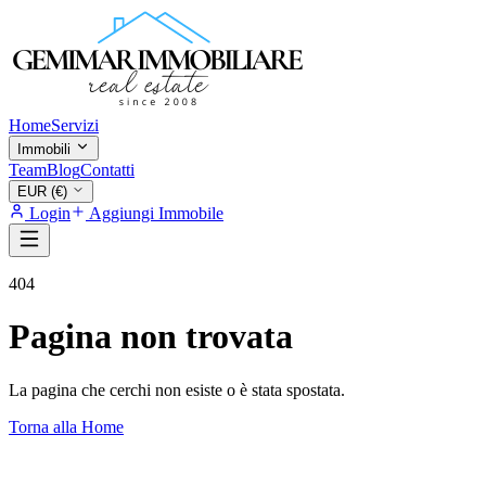
Home
Servizi
Immobili
Team
Blog
Contatti
EUR (€)
Login
Aggiungi Immobile
404
Pagina non trovata
La pagina che cerchi non esiste o è stata spostata.
Torna alla Home