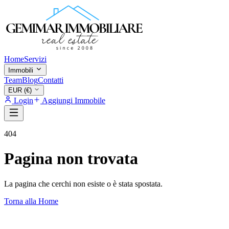
Home
Servizi
Immobili
Team
Blog
Contatti
EUR (€)
Login
Aggiungi Immobile
404
Pagina non trovata
La pagina che cerchi non esiste o è stata spostata.
Torna alla Home